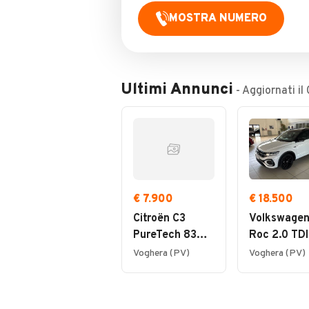
MOSTRA NUMERO
Ultimi Annunci
- Aggiornati il
€ 7.900
€ 18.500
Citroën C3
Volkswagen
PureTech 83
Roc 2.0 TDI
S&S Shine Neo
SCR R-Line
Voghera (PV)
Voghera (PV)
Patentati
Cinghia
Distribuzio
NUOVA