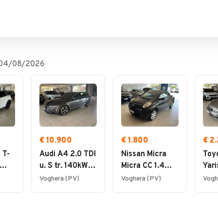
04/08/2026
€ 10.900
€ 1.800
€ 2
 T-
Audi A4 2.0 TDI
Nissan Micra
Toyo
u. S tr. 140kW
Micra CC 1.4
Yari
Sport Avant
Sport
Fri
Voghera (PV)
Voghera (PV)
Vogh
ne