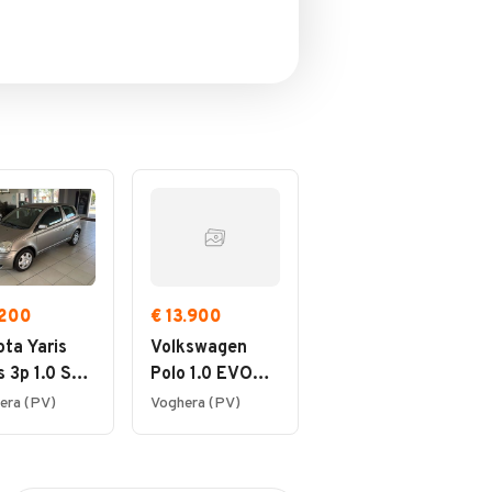
.200
€ 13.900
ta Yaris
Volkswagen
s 3p 1.0 Sol
Polo 1.0 EVO
zione Nuova
80cv Sport
era (PV)
Voghera (PV)
BMT