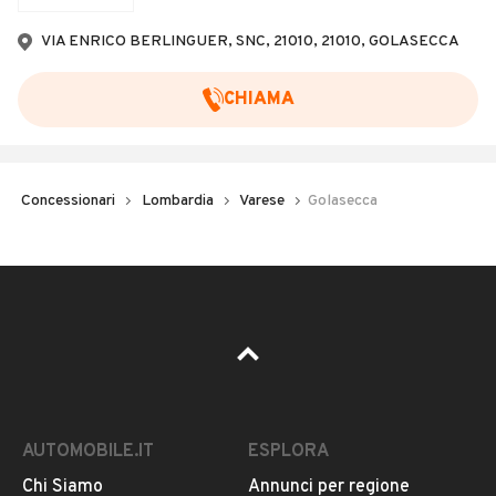
Veicoli Commerciali
VIA ENRICO BERLINGUER, SNC, 21010, 21010, GOLASECCA
Concessionari
CHIAMA
Concessionari
Lombardia
Varese
Golasecca
AUTOMOBILE.IT
ESPLORA
Chi Siamo
Annunci per regione