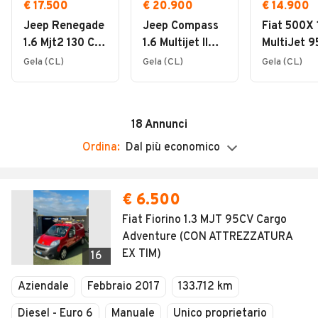
Settefarine n96, con sede secondaria sulla ss117
Chiuso
€ 17.500
€ 20.900
€ 14.900
bis Gela-Catania km89 dopo centro assistenza
Jeep Renegade
Jeep Compass
Fiat 500X 
BMW.
1.6 Mjt2 130 CV
1.6 Multijet II
MultiJet 9
Limited
131CV , Limited
Club
Gela (CL)
Gela (CL)
Gela (CL)
18
Annunci
Ordina:
Dal più economico
€ 6.500
Fiat Fiorino 1.3 MJT 95CV Cargo
Adventure (CON ATTREZZATURA
EX TIM)
16
Aziendale
Febbraio 2017
133.712 km
Diesel - Euro 6
Manuale
Unico proprietario