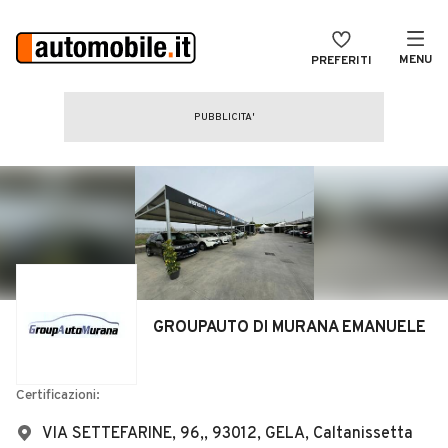
MENU
PREFERITI
CERCA
VENDI
Auto
MAGAZINE
Auto usate
ACCEDI
Auto Km 0
Auto Nuove
Noleggio a lungo termine
GROUPAUTO DI MURANA EMANUELE
Auto d'epoca
Moto
Certificazioni:
Camper
VIA SETTEFARINE, 96,, 93012, GELA, Caltanissetta