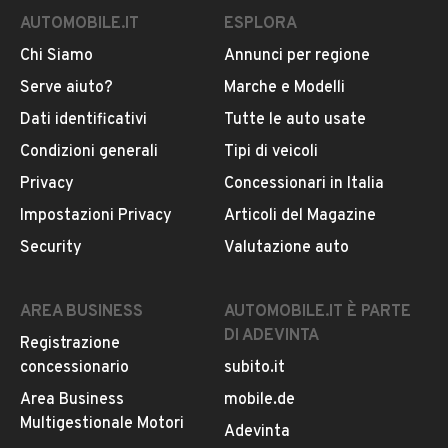
AUTOMOBILE.IT
ESPLORA
Chi Siamo
Annunci per regione
Serve aiuto?
Marche e Modelli
Dati identificativi
Tutte le auto usate
Condizioni generali
Tipi di veicoli
Privacy
Concessionari in Italia
Impostazioni Privacy
Articoli del Magazine
Security
Valutazione auto
AREA BUSINESS
AUTOMOBILE.IT È PARTE
DI ADEVINTA
Registrazione
concessionario
subito.it
Area Business
mobile.de
Multigestionale Motori
Adevinta