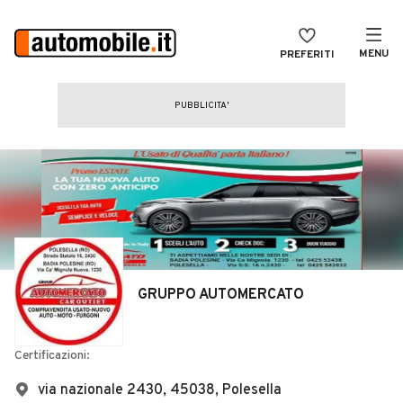
MENU
PREFERITI
CERCA
VENDI
Auto
MAGAZINE
Auto usate
ACCEDI
Auto Km 0
Auto Nuove
Noleggio a lungo termine
GRUPPO AUTOMERCATO
Auto d'epoca
Moto
Certificazioni:
Camper
via nazionale 2430, 45038, Polesella