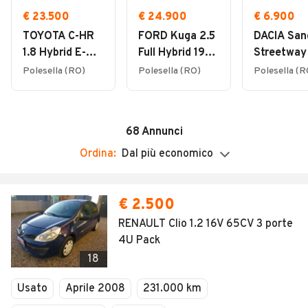
Sabato
€ 23.500
€ 24.900
€ 6.900
09:00 - 13:00
TOYOTA C-HR
FORD Kuga 2.5
DACIA San
Domenica
1.8 Hybrid E-
Full Hybrid 190
Streetway 
Chiuso
CVT GR Sport
CV CVT 2WD
Blue dCi 7
Polesella (RO)
Polesella (RO)
Polesella (R
ST-Line X
S&S Comf
68
Annunci
Ordina:
Dal più economico
€ 2.500
RENAULT Clio 1.2 16V 65CV 3 porte
4U Pack
18
Usato
Aprile 2008
231.000 km