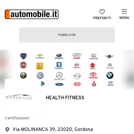
MENU
PREFERITI
CERCA
VENDI
Auto
MAGAZINE
Auto usate
ACCEDI
Auto Km 0
Auto Nuove
Noleggio a lungo termine
HEALTH FITNESS
Auto d'epoca
Moto
Certificazioni:
Camper
Via MOLINANCA 39, 23020, Gordona