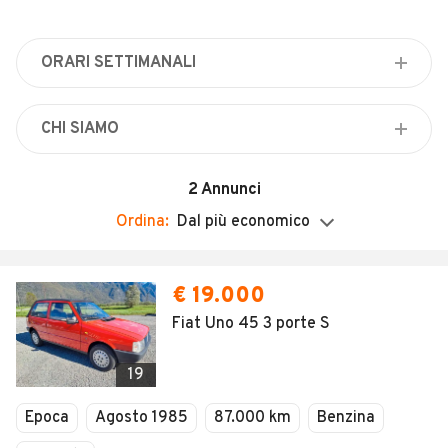
Veicoli Commerciali
Concessionari
ORARI SETTIMANALI
Lunedì
08:30 - 13:00 / 14:30 - 18:00
CHI SIAMO
Martedì
Compravendita auto multimarca
08:30 - 13:00 / 14:30 - 18:00
2
Annunci
Mercoledì
Ordina:
Dal più economico
08:30 - 13:00 / 14:30 - 18:00
Giovedì
08:30 - 13:00 / 14:30 - 18:00
€ 19.000
Venerdì
Fiat Uno 45 3 porte S
08:30 - 13:00 / 14:30 - 18:00
Sabato
19
Chiuso
Epoca
Agosto 1985
87.000 km
Benzina
Domenica