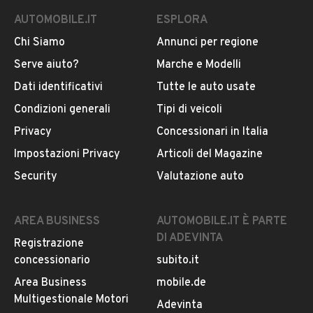
AUTOMOBILE.IT
ESPLORA
Chi Siamo
Annunci per regione
Serve aiuto?
Marche e Modelli
Dati identificativi
Tutte le auto usate
Condizioni generali
Tipi di veicoli
Privacy
Concessionari in Italia
Impostazioni Privacy
Articoli del Magazine
Security
Valutazione auto
AREA BUSINESS
AUTOMOBILE.IT È PARTE
DI ADEVINTA
Registrazione
concessionario
subito.it
Area Business
mobile.de
Multigestionale Motori
Adevinta