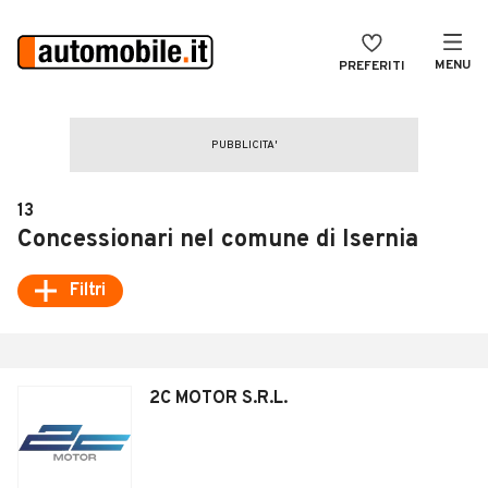
MENU
PREFERITI
CERCA
VENDI
Auto
MAGAZINE
Auto usate
13
ACCEDI
Auto Km 0
Concessionari nel comune di Isernia
Auto Nuove
Filtri
Noleggio a lungo termine
Auto d'epoca
2C MOTOR S.R.L.
Moto
Camper