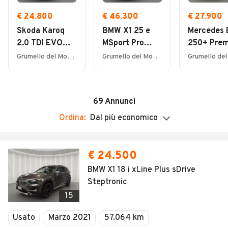
Domenica
Chiuso
€ 24.800
€ 46.300
€ 27.900
Skoda Karoq
BMW X1 25 e
Mercedes
Altre informazioni
2.0 TDI EVO
MSport Pro
250+ Pre
www.mobility.it
SCR Style DSG
xDrive DCT
Plus
Grumello del Monte (BG)
Grumello del Monte (BG)
69
Annunci
Ordina:
Dal più economico
€ 24.500
BMW X1 18 i xLine Plus sDrive
Steptronic
15
Usato
Marzo 2021
57.064 km