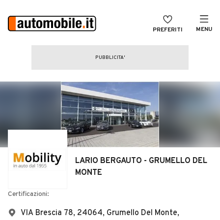
MENU
PREFERITI
CERCA
VENDI
Auto
MAGAZINE
Auto usate
ACCEDI
Auto Km 0
Auto Nuove
Noleggio a lungo termine
LARIO BERGAUTO - GRUMELLO DEL
Auto d'epoca
MONTE
Moto
Certificazioni:
Camper
VIA Brescia 78, 24064, Grumello Del Monte,