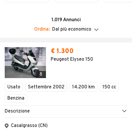
Domenica
Chiuso
1.019
Annunci
Ordina:
Dal più economico
€ 1.300
Peugeot Elyseo 150
8
Usato
Settembre 2002
14.200 km
150 cc
Benzina
Descrizione
Casalgrasso (CN)