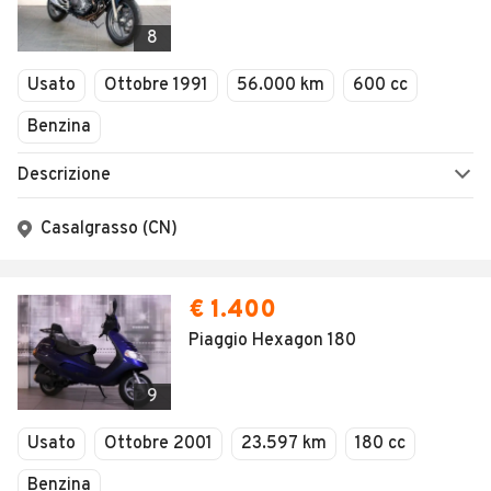
8
Usato
Ottobre 1991
56.000 km
600 cc
Benzina
Descrizione
Casalgrasso (CN)
€ 1.400
Piaggio Hexagon 180
9
Usato
Ottobre 2001
23.597 km
180 cc
Benzina