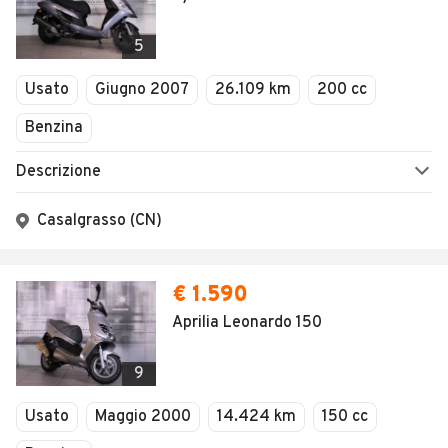
5
Usato
Giugno 2007
26.109 km
200 cc
Benzina
Descrizione
Casalgrasso (CN)
€ 1.590
Aprilia Leonardo 150
9
Usato
Maggio 2000
14.424 km
150 cc