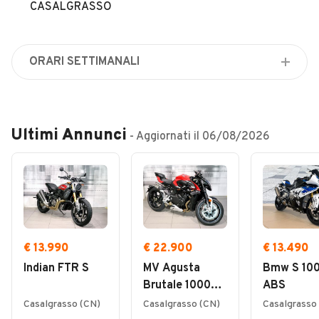
Veicoli Commerciali
CASALGRASSO
Concessionari
ORARI SETTIMANALI
Lunedì
Chiuso
Martedì
Ultimi Annunci
- Aggiornati il
06/08/2026
Chiuso
Mercoledì
Chiuso
Giovedì
Chiuso
Venerdì
€ 13.990
€ 22.900
€ 13.490
Chiuso
Indian FTR S
MV Agusta
Bmw S 10
Sabato
Brutale 1000
ABS
Chiuso
RS
Casalgrasso (CN)
Casalgrasso (CN)
Casalgrasso