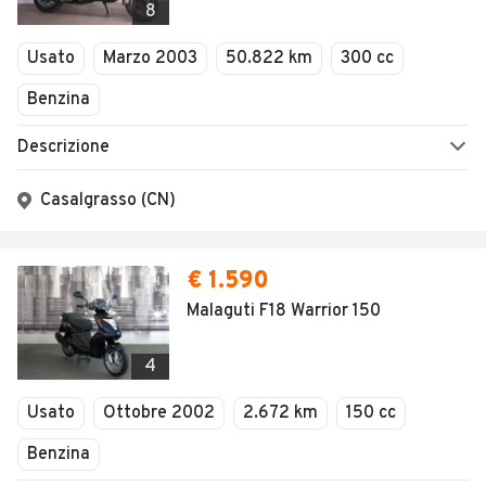
8
Usato
Marzo 2003
50.822 km
300 cc
Benzina
Descrizione
Casalgrasso (CN)
€ 1.590
Malaguti F18 Warrior 150
4
Usato
Ottobre 2002
2.672 km
150 cc
Benzina