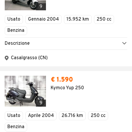
9
Usato
Gennaio 2004
15.952 km
250 cc
Benzina
Descrizione
Casalgrasso (CN)
€ 1.590
Kymco Yup 250
9
Usato
Aprile 2004
26.716 km
250 cc
Benzina