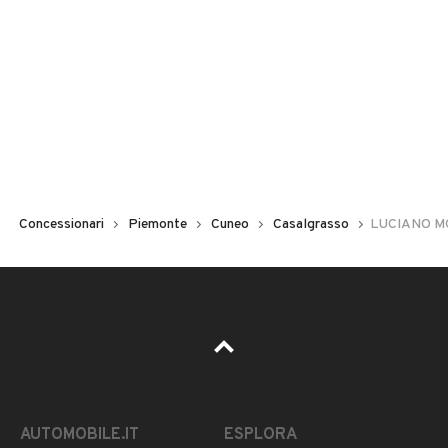
Concessionari
Piemonte
Cuneo
Casalgrasso
LUCIANO MO
AUTOMOBILE.IT
ESPLORA