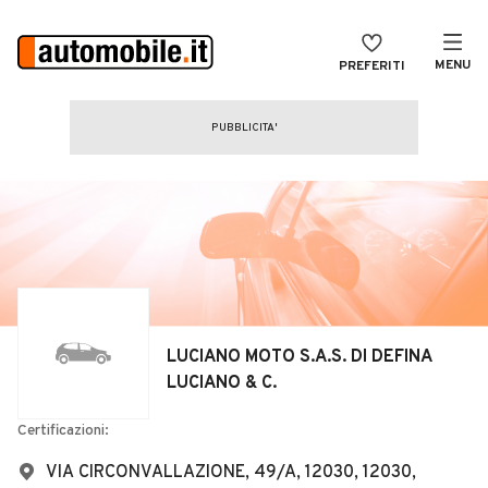
MENU
PREFERITI
CERCA
VENDI
Auto
MAGAZINE
Auto usate
ACCEDI
Auto Km 0
Auto Nuove
Noleggio a lungo termine
LUCIANO MOTO S.A.S. DI DEFINA
Auto d'epoca
LUCIANO & C.
Moto
Certificazioni:
Camper
VIA CIRCONVALLAZIONE, 49/A, 12030, 12030,