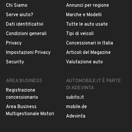
Chi Siamo
Annunci per regione
Serve aiuto?
Marche e Modelli
Dati identificativi
Tutte le auto usate
Condizioni generali
Tipi di veicoli
Privacy
Concessionari in Italia
Impostazioni Privacy
Articoli del Magazine
Security
Valutazione auto
AREA BUSINESS
AUTOMOBILE.IT È PARTE
DI ADEVINTA
Registrazione
concessionario
subito.it
Area Business
mobile.de
Multigestionale Motori
Adevinta