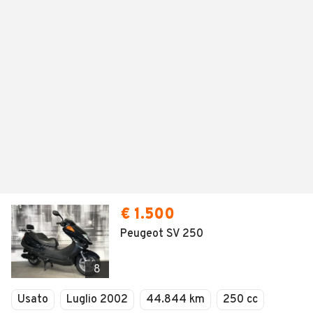
€ 1.500
Peugeot SV 250
8
Usato
Luglio 2002
44.844 km
250 cc