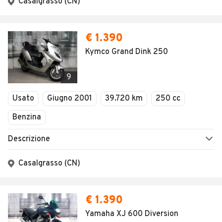
Casalgrasso (CN)
€ 1.390
Kymco Grand Dink 250
9
Usato
Giugno 2001
39.720 km
250 cc
Benzina
Descrizione
Casalgrasso (CN)
€ 1.390
Yamaha XJ 600 Diversion