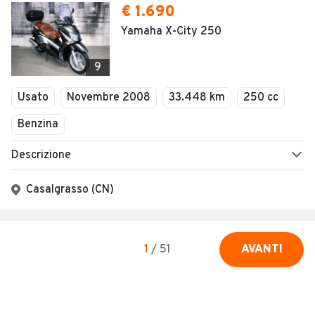
€ 1.690
Yamaha X-City 250
9
Usato
Novembre 2008
33.448 km
250 cc
Benzina
Descrizione
Casalgrasso (CN)
1
/
51
AVANTI