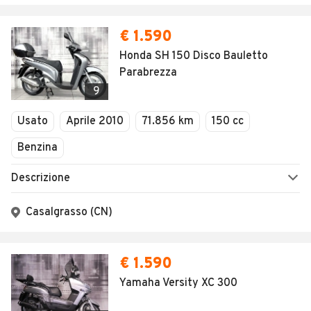
€ 1.590
Honda SH 150 Disco Bauletto
Parabrezza
9
Usato
Aprile 2010
71.856 km
150 cc
Benzina
Descrizione
Casalgrasso (CN)
€ 1.590
Yamaha Versity XC 300