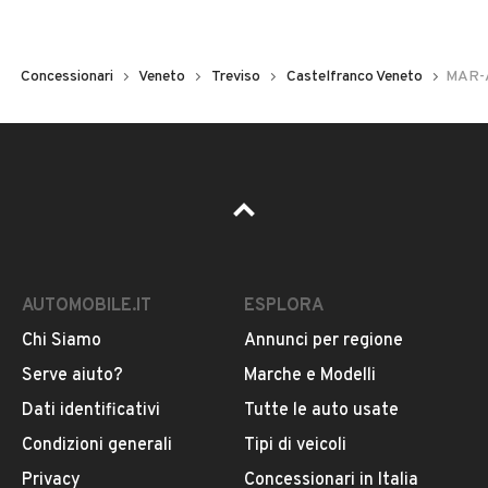
Concessionari
Veneto
Treviso
Castelfranco Veneto
MAR-A
AUTOMOBILE.IT
ESPLORA
Chi Siamo
Annunci per regione
Serve aiuto?
Marche e Modelli
Dati identificativi
Tutte le auto usate
Condizioni generali
Tipi di veicoli
Privacy
Concessionari in Italia