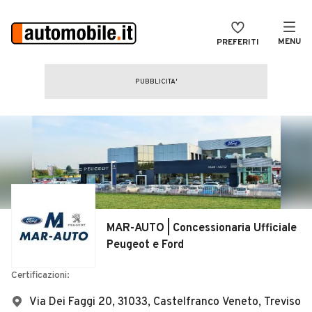
MENU
PREFERITI
CERCA
VENDI
Auto
MAGAZINE
Auto usate
ACCEDI
Auto Km 0
Auto Nuove
Noleggio a lungo termine
MAR-AUTO | Concessionaria Ufficiale
Auto d'epoca
Peugeot e Ford
Moto
Certificazioni:
Camper
Via Dei Faggi 20, 31033, Castelfranco Veneto, Treviso