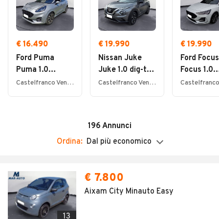
Sabato
09:00 - 12:30 / 15:00 - 18:30
Domenica
Chiuso
€ 16.490
€ 19.990
€ 19.990
Ford Puma
Nissan Juke
Ford Focus
Puma 1.0
Juke 1.0 dig-t
Focus 1.0
ecoboost h ST-
N-Connecta
EcoBoost
Castelfranco Veneto (TV)
Castelfranco Veneto (TV)
Line s&s 125cv
114cv
Hybrid 125
5p. ST-Lin
196
Annunci
Ordina:
Dal più economico
€ 7.800
Aixam City Minauto Easy
13