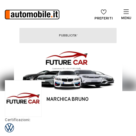
MENU
PREFERITI
CERCA
VENDI
Auto
MAGAZINE
Auto usate
ACCEDI
Auto Km 0
Auto Nuove
Noleggio a lungo termine
MARCHICA BRUNO
Auto d'epoca
Moto
Certificazioni:
Camper