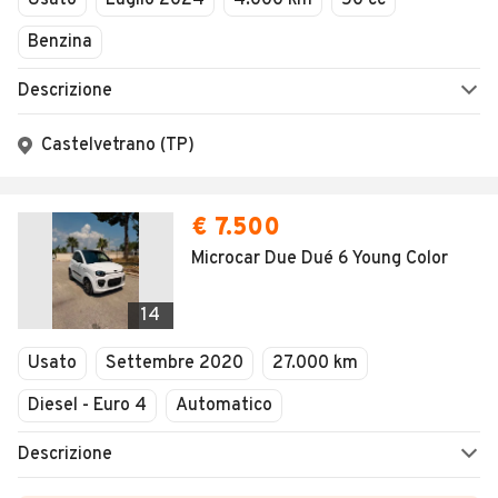
Usato
Luglio 2024
4.000 km
50 cc
RICHIESTAVENDITA VEICOLI
Domenica
COMMERCIALIPOSSIBILITA' DI ESTENSIONE
08:00 / 20:30
Benzina
DELLA GARANZIA FINO A 12/24/36
MESIINFORMAZIONI ANCHE WHATSAPP
Descrizione
3770906780
Castelvetrano (TP)
€ 7.500
Microcar Due Dué 6 Young Color
14
Usato
Settembre 2020
27.000 km
Diesel - Euro 4
Automatico
Descrizione