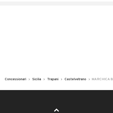
Concessionari
Sicilia
Trapani
Castelvetrano
MARCHICA 