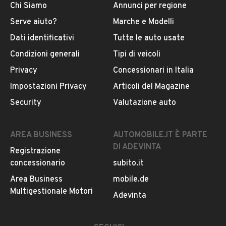
Chi Siamo
Annunci per regione
San Colombano al Lambro
San Giuliano Milanese
Serve aiuto?
Marche e Modelli
Sedriano
Segrate
Dati identificativi
Tutte le auto usate
Condizioni generali
Tipi di veicoli
Sesto San Giovanni
Settimo Milanese
Privacy
Concessionari in Italia
Trezzano sul Naviglio
Vermezzo
Impostazioni Privacy
Articoli del Magazine
Vimodrone
Security
Valutazione auto
AREA BUSINESS
AUTOMOBILE.IT È PARTE
DI ADEVINTA
Registrazione
concessionario
subito.it
Area Business
mobile.de
Multigestionale Motori
Adevinta