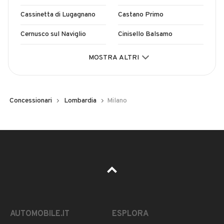
Cassinetta di Lugagnano
Castano Primo
Cernusco sul Naviglio
Cinisello Balsamo
Cologno Monzese
Corbetta
MOSTRA ALTRI
Cornaredo
Cusago
Inzago
Legnano
Concessionari
Lombardia
Milano
Liscate
Magenta
Marcallo con Casone
Melegnano
Milano
Nerviano
Paderno Dugnano
Pero
Peschiera Borromeo
Pioltello
AUTOMOBILE.IT
ESPLORA
Rho
Rozzano