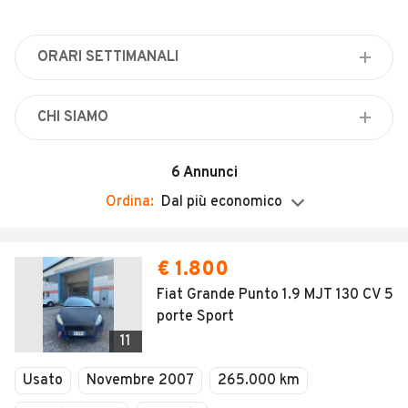
Veicoli Commerciali
Concessionari
ORARI SETTIMANALI
Lunedì
Chiuso
CHI SIAMO
Martedì
L'auto su misura per teVista piaciuta
Chiuso
6
Annunci
Mercoledì
Ordina:
Dal più economico
Chiuso
Giovedì
Chiuso
€ 1.800
Venerdì
Fiat Grande Punto 1.9 MJT 130 CV 5
Chiuso
porte Sport
Sabato
11
Chiuso
Usato
Novembre 2007
265.000 km
Domenica