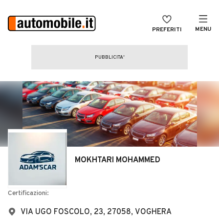
MENU
PREFERITI
CERCA
VENDI
Auto
MAGAZINE
Auto usate
ACCEDI
Auto Km 0
Auto Nuove
Noleggio a lungo termine
MOKHTARI MOHAMMED
Auto d'epoca
Moto
Certificazioni:
Camper
VIA UGO FOSCOLO, 23, 27058, VOGHERA