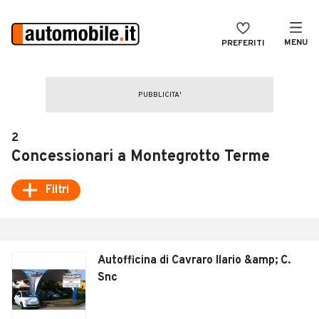
MENU
PREFERITI
CERCA
VENDI
Auto
MAGAZINE
Auto usate
2
ACCEDI
Auto Km 0
Concessionari a Montegrotto Terme
Auto Nuove
Filtri
Noleggio a lungo termine
Auto d'epoca
Autofficina di Cavraro Ilario &amp; C.
Moto
Snc
Camper