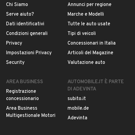
Chi Siamo
Annunci per regione
Serve aiuto?
Marche e Modelli
Dati identificativi
Tutte le auto usate
Condizioni generali
Tipi di veicoli
Privacy
Concessionari in Italia
Impostazioni Privacy
Articoli del Magazine
Security
Valutazione auto
AREA BUSINESS
AUTOMOBILE.IT È PARTE
DI ADEVINTA
Registrazione
concessionario
subito.it
Area Business
mobile.de
Multigestionale Motori
Adevinta