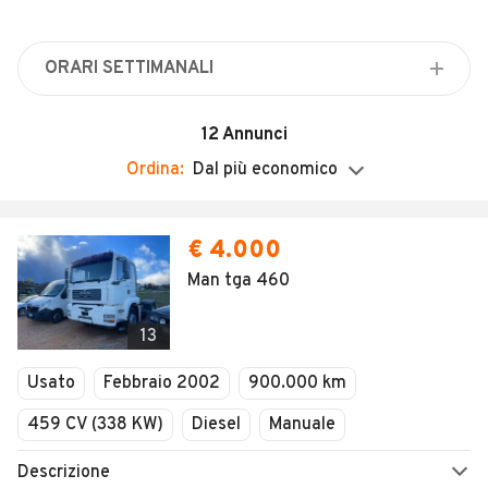
Veicoli Commerciali
Concessionari
ORARI SETTIMANALI
Lunedì
Chiuso
12
Annunci
Martedì
Ordina:
Dal più economico
Chiuso
Mercoledì
€ 4.000
Chiuso
Man tga 460
Giovedì
Chiuso
13
Venerdì
Chiuso
Usato
Febbraio 2002
900.000 km
Sabato
459 CV (338 KW)
Diesel
Manuale
Chiuso
Domenica
Descrizione