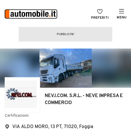
MENU
PREFERITI
CERCA
VENDI
Auto
MAGAZINE
Auto usate
ACCEDI
Auto Km 0
Auto Nuove
Noleggio a lungo termine
NEV.I.COM. S.R.L. - NEVE IMPRESA E
Auto d'epoca
COMMERCIO
Moto
Certificazioni:
Camper
VIA ALDO MORO, 13 PT, 71020, Foggia