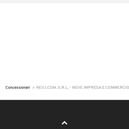
Concessionari
NEV.I.COM. S.R.L. - NEVE IMPRESA E COMMERCI