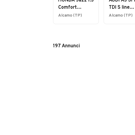
HONDA Jazz 1.3
AUDI A3 SP
Comfort
TDI S line
Connect ADAS
edition
Alcamo (TP)
Alcamo (TP)
197
Annunci