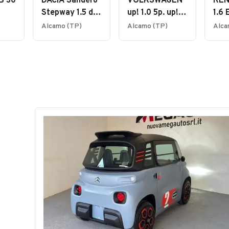
B 30
DACIA Sandero
VOLKSWAGEN
REN
Stepway 1.5 dCi
up! 1.0 5p. up!
1.6
90CV
BlueMotion
Hyb
Alcamo (TP)
Alcamo (TP)
Alca
Technology