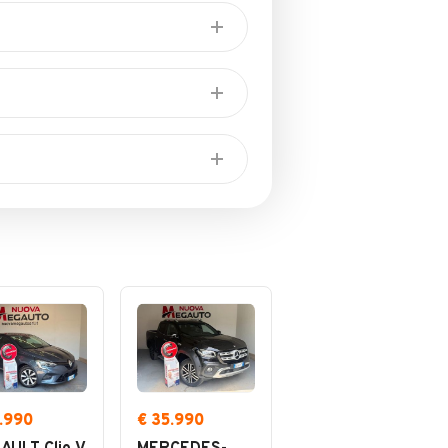
blicita' sono i CLIENTI
Sanificazione interni
Vendita per telefono
2.990
€ 35.990