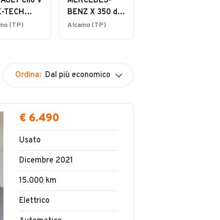
AULT Clio V
MERCEDES-
 E-TECH
BENZ X 350 d
rid 140 Zen
4Matic
mo (TP)
Alcamo (TP)
Progressive
Ordina:
Dal più economico
€ 6.490
Usato
Dicembre 2021
15.000 km
Elettrico