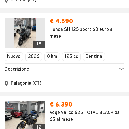
Scordia (CT)
€ 4.590
Honda SH 125 sport 60 euro al
mese
18
Nuovo
2026
0 km
125 cc
Benzina
Descrizione
Palagonia (CT)
€ 6.390
Voge Valico 625 TOTAL BLACK da
65 al mese
12