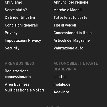
Chi Siamo
Annunci per regione
Serve aiuto?
Marche e Modelli
Dati identificativi
Tutte le auto usate
Condizioni generali
Tipi di veicoli
Privacy
Concessionari in Italia
Impostazioni Privacy
Articoli del Magazine
Security
Valutazione auto
AREA BUSINESS
AUTOMOBILE.IT È PARTE
DI ADEVINTA
Registrazione
concessionario
subito.it
Area Business
mobile.de
Multigestionale Motori
Adevinta