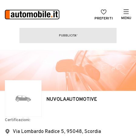
MENU
PREFERITI
CERCA
VENDI
Auto
MAGAZINE
Auto usate
ACCEDI
Auto Km 0
Auto Nuove
Noleggio a lungo termine
NUVOLAAUTOMOTIVE
Auto d'epoca
Moto
Certificazioni:
Camper
Via Lombardo Radice 5, 95048, Scordia