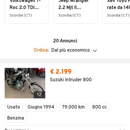
Volkswagen T-
Jeep Wrangler
Xev Yoyo 
Domenica
Roc 2.0 TDI
2.2 Mjt II
rate da 14
Chiuso
SCR 150 CV
Rubicon A
mese
Scordia (CT)
Scordia (CT)
Scordia (CT)
DSG R-Line
RATE DA 360
RATE DA 300 €
AL MESE
AL MESE
20
Annunci
Ordina:
Dal più economico
€ 2.199
Suzuki Intruder 800
12
Usato
Giugno 1994
79.000 km
800 cc
Benzina