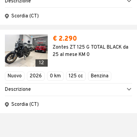
Descrizione
Scordia (CT)
€ 2.290
Zontes ZT 125 G TOTAL BLACK da
25 al mese KM 0
12
Nuovo
2026
0 km
125 cc
Benzina
Descrizione
Scordia (CT)