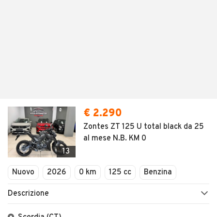
€ 2.290
Zontes ZT 125 U total black da 25
al mese N.B. KM 0
13
Nuovo
2026
0 km
125 cc
Benzina
Descrizione