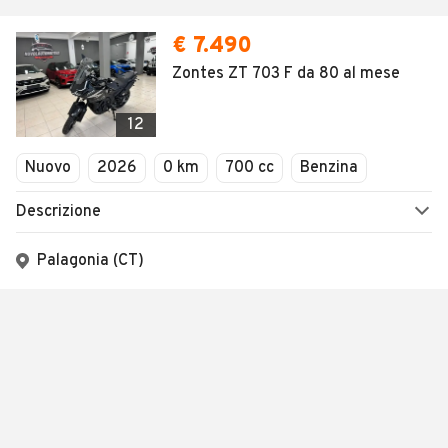
€ 7.490
Zontes ZT 703 F da 80 al mese
12
Nuovo
2026
0 km
700 cc
Benzina
Descrizione
Palagonia (CT)