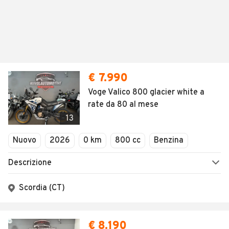
€ 7.990
Voge Valico 800 glacier white a
rate da 80 al mese
13
Nuovo
2026
0 km
800 cc
Benzina
Descrizione
Scordia (CT)
€ 8.190