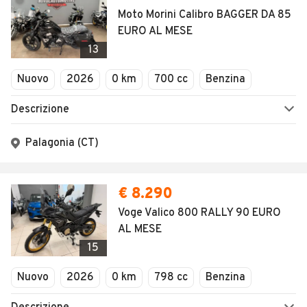
Moto Morini Calibro BAGGER DA 85
EURO AL MESE
13
Nuovo
2026
0 km
700 cc
Benzina
Descrizione
Palagonia (CT)
€ 8.290
Voge Valico 800 RALLY 90 EURO
AL MESE
15
Nuovo
2026
0 km
798 cc
Benzina