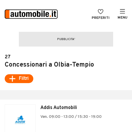
MENU
PREFERITI
CERCA
VENDI
Auto
MAGAZINE
Auto usate
27
ACCEDI
Auto Km 0
Concessionari a Olbia-Tempio
Auto Nuove
Filtri
Noleggio a lungo termine
Auto d'epoca
Addis Automobili
Moto
Ven. 09:00 - 13:00 / 15:30 - 19:00
Camper