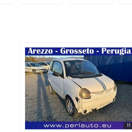
Distinctive
Pre
Sport Pack
11