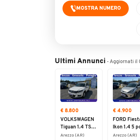
MOSTRA NUMERO
Ultimi Annunci
- Aggiornati il
€ 8.800
€ 4.900
VOLKSWAGEN
FORD Fiest
Tiguan 1.4 TSI
Ikon 1.4 5 p
122 CV Trend &
Bz.- GPL
Arezzo (AR)
Arezzo (AR)