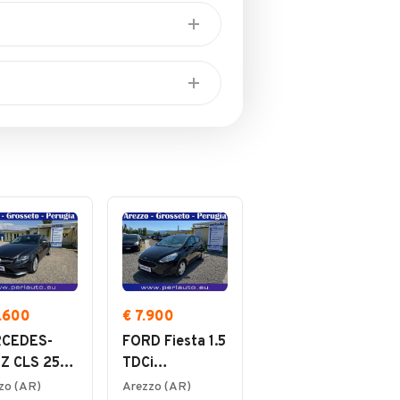
 ad : Arezzo, Grosseto e
pano della compra vendita di
/ritiro a domicilio in tutta
razie ai nostri servizi
5.600
€ 7.900
CEDES-
FORD Fiesta 1.5
Z CLS 250
TDCi
Matic
Start&Stop 5
zo (AR)
Arezzo (AR)