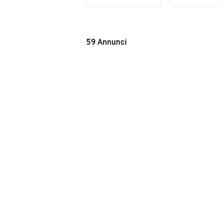
Fun BlueMotion
Technology
59
Annunci