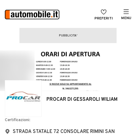
MENU
PREFERITI
CERCA
VENDI
Auto
MAGAZINE
Auto usate
ACCEDI
Auto Km 0
Auto Nuove
Noleggio a lungo termine
PROCAR DI GESSAROLI WILIAM
Auto d'epoca
Moto
Certificazioni:
Camper
STRADA STATALE 72 CONSOLARE RIMINI SAN