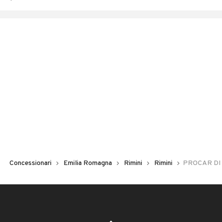
Concessionari
Emilia Romagna
Rimini
Rimini
PROCAR DI