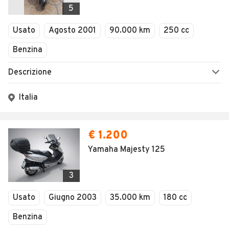
Domenica
5
Vendita per telefono
Chiuso
Usato
Agosto 2001
90.000 km
250 cc
Benzina
Descrizione
Italia
€ 1.200
Yamaha Majesty 125
3
Usato
Giugno 2003
35.000 km
180 cc
Benzina