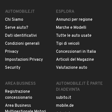
AUTOMOBILE.IT
ESPLORA
Chi Siamo
Annunci per regione
Serve aiuto?
Marche e Modelli
Dati identificativi
Tutte le auto usate
Condizioni generali
Tipi di veicoli
Privacy
Concessionari in Italia
Impostazioni Privacy
Articoli del Magazine
Security
Valutazione auto
AREA BUSINESS
AUTOMOBILE.IT È PARTE
DI ADEVINTA
Registrazione
concessionario
subito.it
Area Business
mobile.de
Multigestionale Motori