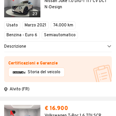
Nissan Juke 1.0 DIG-T 117 CV DCT
N-Design
23
Usato
Marzo 2021
74.000 km
Benzina - Euro 6
Semiautomatico
Descrizione
Certificazioni e Garanzie
Storia del veicolo
Alvito (FR)
€ 16.900
Volkswagen T-Roc 1.6 TDI SCR