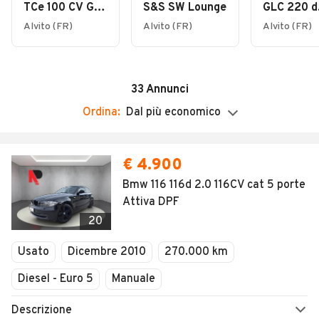
Sabato
TCe 100 CV GPL
S&S SW Lounge
GLC 220 d
08:30 - 13:00 / 15:00 - 18:30
Techno
4Matic Mil
Alvito (FR)
Alvito (FR)
Alvito (FR)
Hybrid AM
Domenica
Premium
Chiuso
33
Annunci
Ordina:
Dal più economico
€ 4.900
Bmw 116 116d 2.0 116CV cat 5 porte
Attiva DPF
20
Usato
Dicembre 2010
270.000 km
Diesel - Euro 5
Manuale
Descrizione