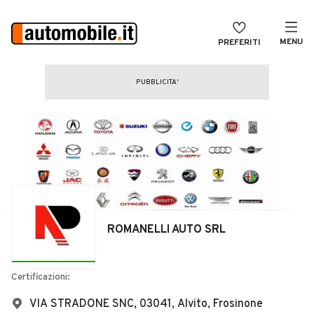
MENU
PREFERITI
CERCA
VENDI
Auto
MAGAZINE
Auto usate
ACCEDI
Auto Km 0
Auto Nuove
Noleggio a lungo termine
ROMANELLI AUTO SRL
Auto d'epoca
Moto
Certificazioni:
Camper
VIA STRADONE SNC, 03041, Alvito, Frosinone