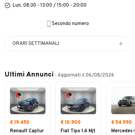
Veicoli Commerciali
Lun. 08:30 - 13:00 / 15:00 - 20:00
Concessionari
Secondo numero
ORARI SETTIMANALI
Lunedì
08:30 - 13:00 / 15:00 - 20:00
Martedì
Ultimi Annunci
- Aggiornati il
06/08/2026
08:30 - 13:00 / 15:00 - 20:00
Mercoledì
08:30 - 13:00 / 15:00 - 20:00
Giovedì
08:30 - 13:00 / 15:00 - 20:00
Venerdì
€ 19.450
€ 10.900
€ 54.990
08:30 - 13:00 / 15:00 - 20:00
Renault Captur
Fiat Tipo 1.6 Mjt
Mercedes-