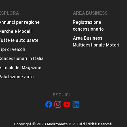
ESPLORA
AREA BUSINESS
Annunci per regione
Registrazione
concessionario
Marche e Modelli
Area Business
Tutte le auto usate
Multigestionale Motori
Tipi di veicoli
Concessionari in Italia
Articoli del Magazine
Valutazione auto
SEGUICI
Copyright © 2023 Marktplaats B.V. Tutti i diritti riservati.