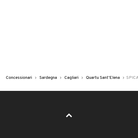
Concessionari
Sardegna
Cagliari
Quartu Sant'Elena
SPIC