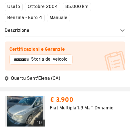
09:00 - 13:00
Soccorso stradale
Usato
Ottobre 2004
85.000 km
Domenica
Perizia moto incidentate
Chiuso
Benzina - Euro 4
Manuale
Rivendita Motorini/Scooter
Descrizione
Vendita per telefono
Banco raddrizzatura telai
Certificazioni e Garanzie
Installazione impianto di condizionamento
Storia del veicolo
Sostituzione cristalli
Assicurazioni
Quartu Sant'Elena (CA)
Verniciatura e rivestimenti plastici
Finanziamenti
€ 3.900
Sanificazione interni
Fiat Multipla 1.9 MJT Dynamic
Carenatura / Riparazioni
Test Drive a domicilio
10