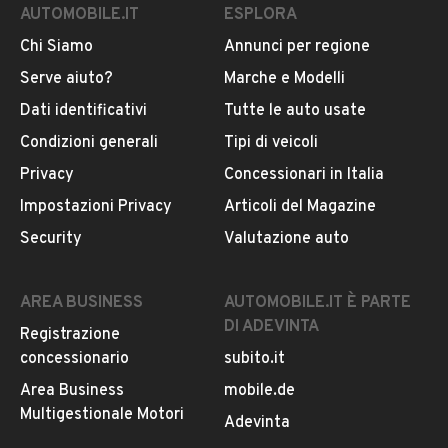
AUTOMOBILE.IT
ESPLORA
Chi Siamo
Annunci per regione
Serve aiuto?
Marche e Modelli
Dati identificativi
Tutte le auto usate
Condizioni generali
Tipi di veicoli
Privacy
Concessionari in Italia
Impostazioni Privacy
Articoli del Magazine
Security
Valutazione auto
AREA BUSINESS
AUTOMOBILE.IT È PARTE
DI ADEVINTA
Registrazione
concessionario
subito.it
Area Business
mobile.de
Multigestionale Motori
Adevinta