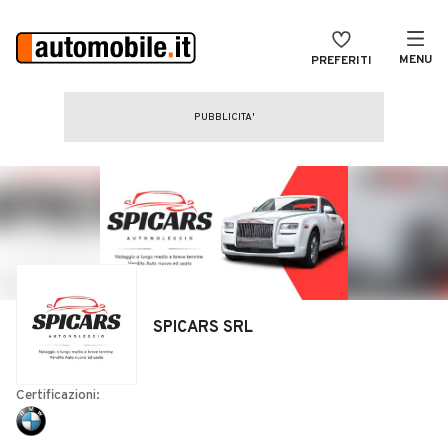
MENU
PREFERITI
CERCA
VENDI
Auto
MAGAZINE
Auto usate
ACCEDI
Auto Km 0
Auto Nuove
Noleggio a lungo termine
SPICARS SRL
Auto d'epoca
Moto
Certificazioni:
Camper