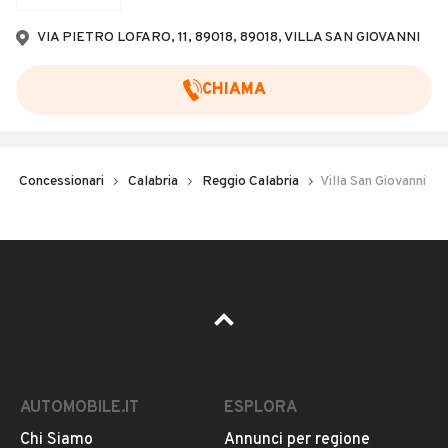
Veicoli Commerciali
VIA PIETRO LOFARO, 11, 89018, 89018, VILLA SAN GIOVANNI
Concessionari
CHIAMA
Concessionari
Calabria
Reggio Calabria
Villa San Giovanni
AUTOMOBILE.IT
ESPLORA
Chi Siamo
Annunci per regione