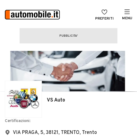
MENU
PREFERITI
CERCA
VENDI
Auto
MAGAZINE
Auto usate
ACCEDI
Auto Km 0
Auto Nuove
Noleggio a lungo termine
VS Auto
Auto d'epoca
Moto
Certificazioni:
Camper
VIA PRAGA, 5, 38121, TRENTO, Trento