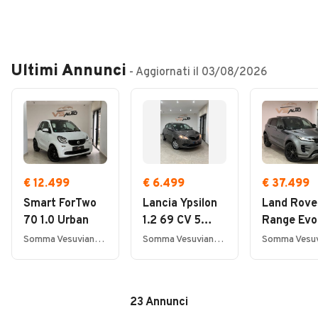
Veicoli Commerciali
Concessionari
Ultimi Annunci
- Aggiornati il
03/08/2026
€ 12.499
€ 6.499
€ 37.499
Smart ForTwo
Lancia Ypsilon
Land Rove
70 1.0 Urban
1.2 69 CV 5
Range Evo
porte Elle
2.0D I4 2
Somma Vesuviana (NA)
Somma Vesuviana (NA)
AWD Auto 
Dynamic S
23
Annunci