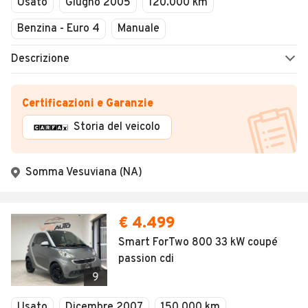
Usato
Giugno 2005
120.000 km
Benzina - Euro 4
Manuale
Descrizione
Certificazioni e Garanzie
Storia del veicolo
Somma Vesuviana (NA)
€ 4.499
Smart ForTwo 800 33 kW coupé
passion cdi
9
Usato
Dicembre 2007
150.000 km