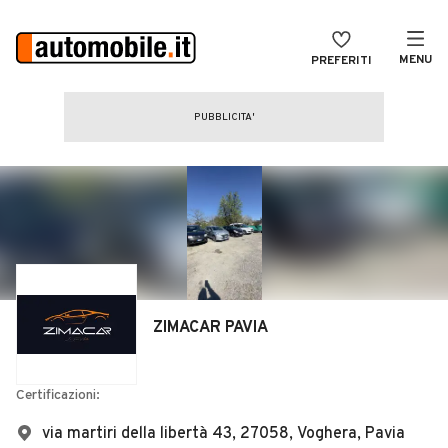
MENU
PREFERITI
CERCA
VENDI
Auto
MAGAZINE
Auto usate
ACCEDI
Auto Km 0
Auto Nuove
Noleggio a lungo termine
ZIMACAR PAVIA
Auto d'epoca
Moto
Certificazioni:
Camper
via martiri della libertà 43, 27058, Voghera, Pavia