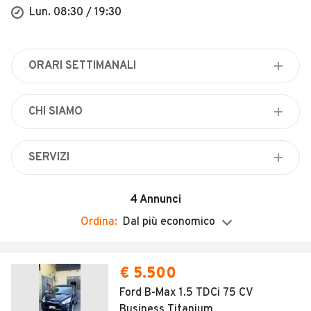
Veicoli Commerciali
Lun. 08:30 / 19:30
Concessionari
ORARI SETTIMANALI
Lunedì
08:30 / 19:30
CHI SIAMO
Martedì
Officina meccanica e rivendita di auto usate
08:30 / 19:30
controllate e garantite Autoriparazioni
SERVIZI
Mercoledì
meccaniche
Finanziamenti
08:30 / 19:30
4
Annunci
Soccorso stradale
Giovedì
08:30 / 19:30
Ordina:
Dal più economico
Vendita per telefono
Venerdì
08:30 / 19:30
€ 5.500
Sabato
Ford B-Max 1.5 TDCi 75 CV
08:30 / 19:30
Business Titanium