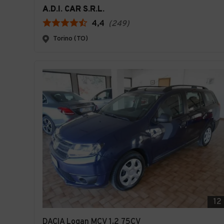
A.D.I. CAR S.R.L.
4,4
(
249
)
Torino (TO)
12
DACIA Logan MCV 1.2 75CV