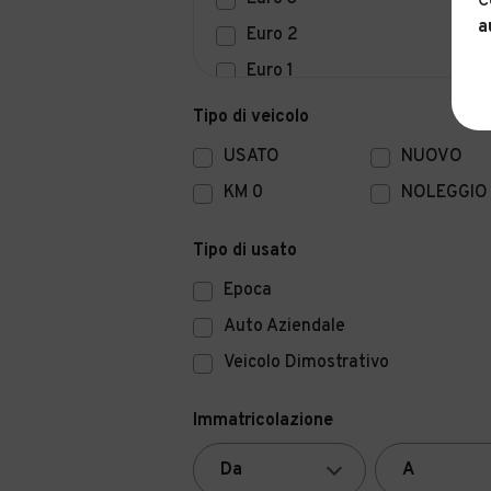
C
a
Euro 2
Euro 1
Euro 0
Tipo di veicolo
USATO
NUOVO
KM 0
NOLEGGIO
Tipo di usato
Epoca
Auto Aziendale
Veicolo Dimostrativo
Immatricolazione