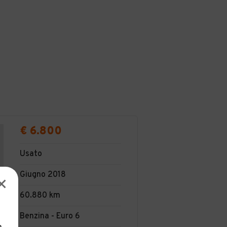
€ 6.800
Usato
Giugno 2018
60.880 km
Benzina - Euro 6