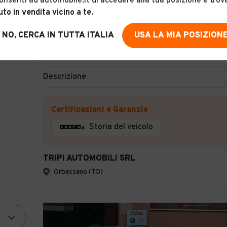
onsenti ad automobile.it di accedere alla tua posizione e trov
uto in vendita vicino a te
.
14
NO, CERCA IN TUTTA ITALIA
USA LA MIA POSIZION
Dacia Logan 1.0 SCe 75 cv Essential
Descrizione
Certificazioni e Garanzie
Storia del veicolo
TRIPI AUTOMOBILI SRL
Orbassano (TO)