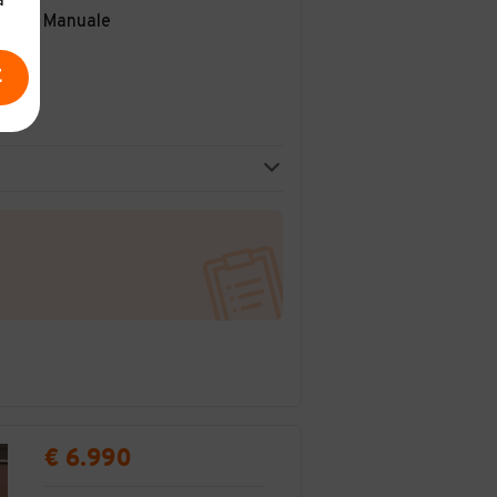
a
Manuale
E
€ 6.990