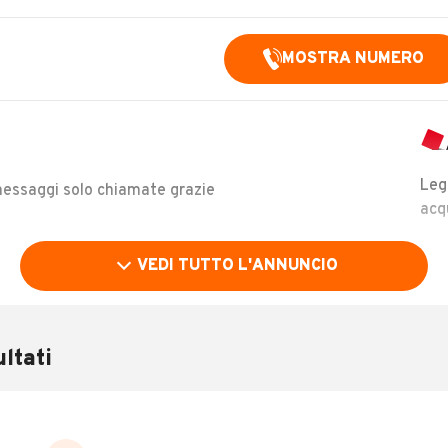
MOSTRA NUMERO
Leg
essaggi solo chiamate grazie
acq
VEDI TUTTO L'ANNUNCIO
Immatricolazione
2010
ltati
Carburante
Diesel