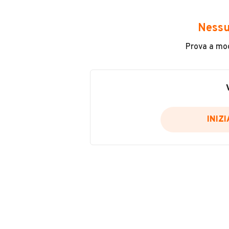
Tipologia
Nessu
Altro
Prova a modi
Cilindrata
0
VENDITORE
INIZ
AUTOMOBILI MATASSINO
Iscritto da meno di un an
VIA URBINESE, 18 - 50063, 50063, 
MOSTRA NUMERO
Notifiche chiamate attive