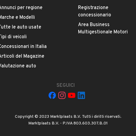
Annunci per regione
Registrazione
concessionario
Marche e Modelli
Area Business
Tutte le auto usate
Multigestionale Motori
Tipi di veicoli
Concessionari in Italia
 ad Automobile S.r.l. a utilizzare i miei contatti secondo quanto
acy
, ad esempio per inviare delle raccomandazioni per veicoli simili.
Articoli del Magazine
Valutazione auto
INVIA MESSAGGIO
SEGUICI
 su di esso si applicano l'
Informativa sulla privacy
icevuto e controllato da automobile.it e se necessario bloccato (es.
Copyright © 2023 Marktplaats B.V. Tutti i diritti riservati.
tore. L'invio di questo messaggio indica la tua accettazione. Per
Marktplaats B.V. - P.IVA 803.603.307.B.01
rmativa sulla privacy