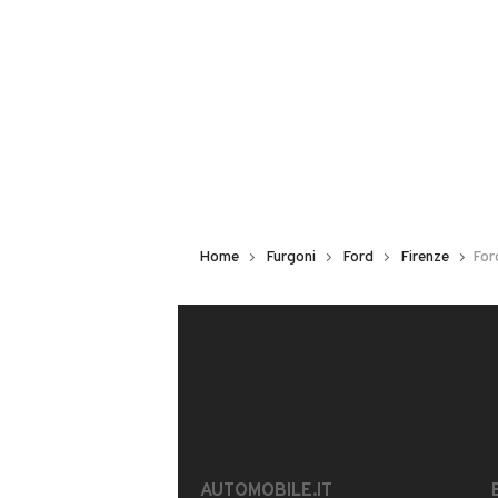
Questo venditore
riceverà un’e-ma
CONTATTA IL VENDITORE
Il veicolo è ancora disponibile?
Offrite finanziamenti?
È possibile vedere più foto?
Home
Furgoni
Ford
Firenze
For
Il tuo nome:
AUTOMOBILE.IT