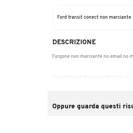
Ford transit conect non marciante
DESCRIZIONE
Furgone non marciante no email no m
INFORMAZIONI VEICOLO
Marca
Ford
Oppure guarda questi risu
Chilometri
300.000