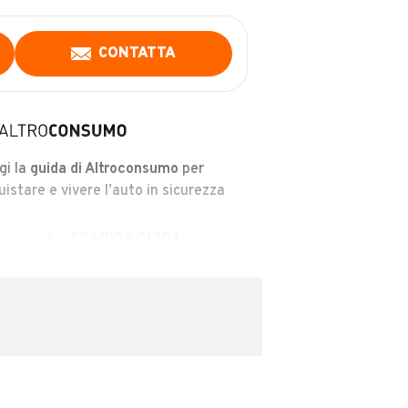
CONTATTA
gi la
guida di Altroconsumo
per
uistare e vivere l’auto in sicurezza
SCARICA GUIDA