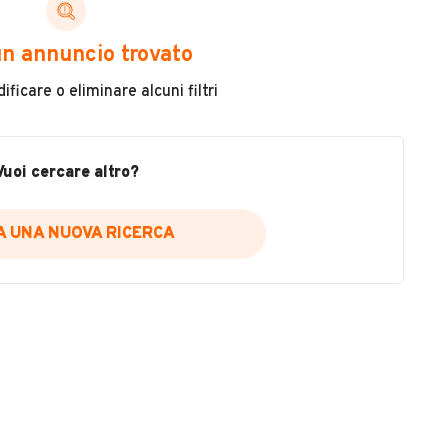
Usato / Nuovo
n annuncio trovato
Usato
ficare o eliminare alcuni filtri
VEDI TUTTI
Vuoi cercare altro?
IA UNA NUOVA RICERCA
 S.R.L.
no
Figline e Incisa Valdarno