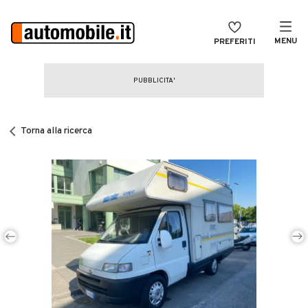
MENU
PREFERITI
CERCA
VENDI
Auto
MAGAZINE
Auto usate
Torna alla ricerca
ACCEDI
Auto Km 0
Auto Nuove
Noleggio a lungo termine
Auto d'epoca
Moto
Camper