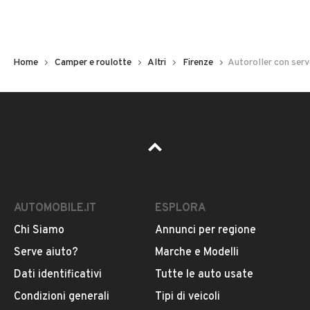
Telone antisole ed acqua laterale
Scarico chiare /scure modello nautico
Chilometri
Tagliandato 2025
117.000
Motorino avviamento nuovo
Home
Camper e roulotte
Altri
Firenze
Autoroller con ser
Tipologia
Mansardato
Cambio
VEDI TUTTI
Cambio manuale
AUTOMOBILE.IT
ESPLORA
Colore
VENDITORE
Beige
Chi Siamo
Annunci per regione
Serve aiuto?
Marche e Modelli
Jaselli Motors Broker
Potenza
Dati identificativi
Tutte le auto usate
Iscritto da 3 anni
90 kW (122 CV)
Condizioni generali
Tipi di veicoli