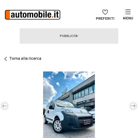
MENU
PREFERITI
CERCA
VENDI
Auto
MAGAZINE
Auto usate
Torna alla ricerca
ACCEDI
Auto Km 0
Auto Nuove
Noleggio a lungo termine
Auto d'epoca
Moto
Camper