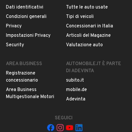
Usato / Nuovo
Dati identificativi
Tutte le auto usate
Iscritto da 1 anno
Usato
Condizioni generali
Tipi di veicoli
VIALE FRANCESCO PETRARCA, 58, 50124, FIRENZE
Privacy
Concessionari in Italia
Colore
Impostazioni Privacy
Articoli del Magazine
Bianco
MOSTRA NUMERO
Security
Valutazione auto
Cilindrata
0
CONTATTA IL VENDITORE
AREA BUSINESS
AUTOMOBILE.IT È PARTE
DI ADEVINTA
Registrazione
Il veicolo è ancora disponibile?
concessionario
subito.it
Il prezzo è trattabile?
Area Business
mobile.de
Offrite finanziamenti?
Multigestionale Motori
Adevinta
Accettate permute?
È possibile vedere più foto?
SEGUICI
Quali sono le condizioni della garanzia?