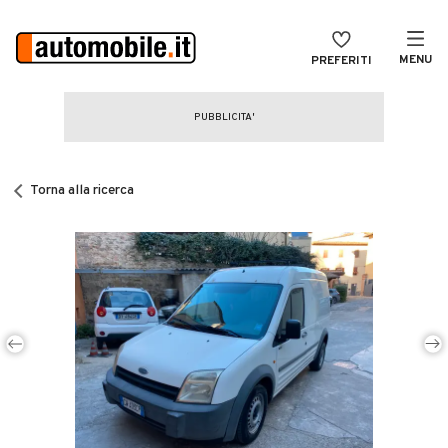
MENU
PREFERITI
CERCA
VENDI
Auto
MAGAZINE
Auto usate
Torna alla ricerca
ACCEDI
Auto Km 0
Auto Nuove
Noleggio a lungo termine
Auto d'epoca
Moto
Camper