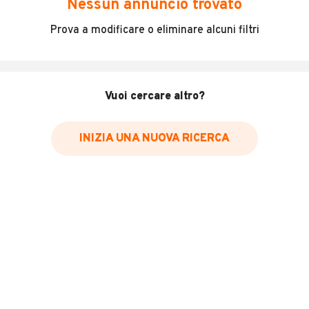
Nessun annuncio trovato
PERFETTA
Prova a modificare o eliminare alcuni filtri
ISCRITTA ASI
FALCONE 2
Vuoi cercare altro?
INFORMAZIONI VEICOLO
Marca
INIZIA UNA NUOVA RICERCA
Moto Guzzi
Chilometri
1.000
Immatricolazione
1996
Cambio