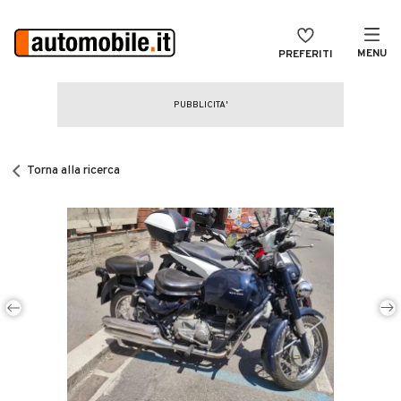
MENU
PREFERITI
CERCA
VENDI
Auto
MAGAZINE
Auto usate
Torna alla ricerca
ACCEDI
Auto Km 0
Auto Nuove
Noleggio a lungo termine
Auto d'epoca
Moto
Camper