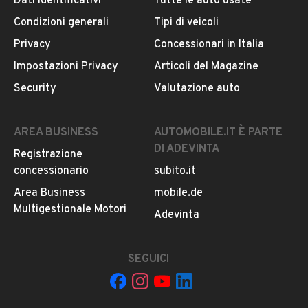
CONTATTA IL VENDITORE
Dati identificativi
Tutte le auto usate
Condizioni generali
Tipi di veicoli
Il veicolo è ancora disponibile?
Privacy
Concessionari in Italia
Il prezzo è trattabile?
Impostazioni Privacy
Articoli del Magazine
Offrite finanziamenti?
Security
Valutazione auto
Accettate permute?
È possibile vedere più foto?
AREA BUSINESS
AUTOMOBILE.IT È PARTE
Quali sono le condizioni della garanzia?
DI ADEVINTA
Registrazione
concessionario
subito.it
Area Business
mobile.de
Multigestionale Motori
Adevinta
SEGUICI
Il tuo nome: