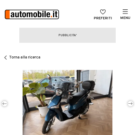
MENU
PREFERITI
CERCA
VENDI
Auto
MAGAZINE
Auto usate
Torna alla ricerca
ACCEDI
Auto Km 0
Auto Nuove
Noleggio a lungo termine
Auto d'epoca
Moto
Camper