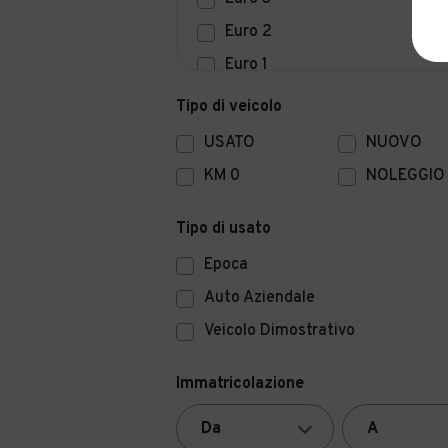
Euro 2
Euro 1
Euro 0
Tipo di veicolo
USATO
NUOVO
KM 0
NOLEGGIO
Tipo di usato
Epoca
Auto Aziendale
Veicolo Dimostrativo
Immatricolazione