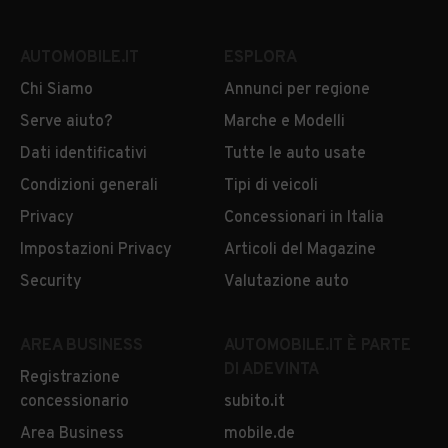
AUTOMOBILE.IT
ESPLORA
Chi Siamo
Annunci per regione
Serve aiuto?
Marche e Modelli
Dati identificativi
Tutte le auto usate
Condizioni generali
Tipi di veicoli
Privacy
Concessionari in Italia
Impostazioni Privacy
Articoli del Magazine
Security
Valutazione auto
AREA BUSINESS
AUTOMOBILE.IT È PARTE
DI ADEVINTA
Registrazione
concessionario
subito.it
Area Business
mobile.de