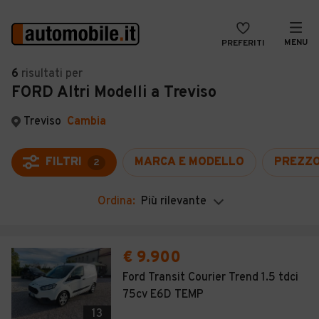
MENU
PREFERITI
CERCA
6
risultati
per
FORD Altri Modelli a Treviso
VENDI
Auto
MAGAZINE
Auto usate
Treviso
Cambia
ACCEDI
Auto Km 0
FILTRI
MARCA E MODELLO
PREZZ
2
Auto Nuove
Ordina:
Più rilevante
Noleggio a lungo termine
Auto d'epoca
€ 9.900
Moto
Ford Transit Courier Trend 1.5 tdci
75cv E6D TEMP
Camper
13