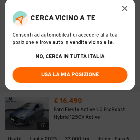
Manuale
Unico proprietario
CERCA VICINO A TE
Descrizione
Consenti ad automobile.it di accedere alla tua
Certificazioni e Garanzie
posizione e trova
auto in vendita vicino a te
.
Storia del veicolo
NO, CERCA IN TUTTA ITALIA
FAVERO AUTO
USA LA MIA POSIZIONE
Moriago della Battaglia (TV)
€ 16.490
Ford Fiesta Active 1.0 EcoBoost
Hybrid 125CV Active
17
Usato
Luglio 2023
33.000 km
Ibrido - Euro 6