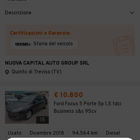
Descrizione
Certificazioni e Garanzie
Storia del veicolo
NUOVA CAPITAL AUTO GROUP SRL
Quinto di Treviso (TV)
€ 10.800
Ford Focus 5 Porte 5p 1.5 tdci
Business s&s 95cv
15
Usato
Dicembre 2018
94.564 km
Diesel