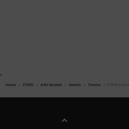
0
Home
FORD
Altri Modelli
Veneto
Treviso
FORD Altri M