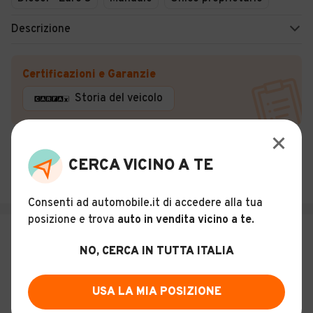
Descrizione
Certificazioni e Garanzie
Storia del veicolo
M and M Car Srl
4,5
(
4
)
CERCA VICINO A TE
Isola del Liri (FR)
Consenti ad automobile.it di accedere alla tua
posizione e trova
auto in vendita vicino a te
.
€ 6.500
NO, CERCA IN TUTTA ITALIA
Ford B-Max 1.0 EcoBoost 100 CV
Business Titanium
11
USA LA MIA POSIZIONE