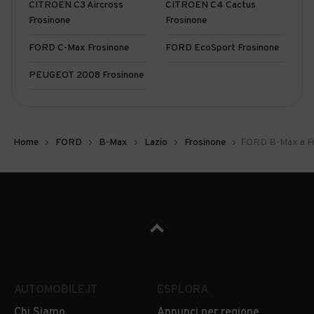
CITROEN C3 Aircross
CITROEN C4 Cactus
Frosinone
Frosinone
FORD C-Max Frosinone
FORD EcoSport Frosinone
PEUGEOT 2008 Frosinone
Home
FORD
B-Max
Lazio
Frosinone
FORD B-Max a F
AUTOMOBILE.IT
ESPLORA
Chi Siamo
Annunci per regione