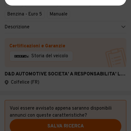
Usato
Agosto 2014
139.000 km
Benzina - Euro 5
Manuale
Descrizione
Certificazioni e Garanzie
Storia del veicolo
D&D AUTOMOTIVE SOCIETA' A RESPONSABILITA' LIMITATA SEMPLIFICATA
Colfelice (FR)
Vuoi essere avvisato appena saranno disponibili
annunci con queste caratteristiche?
SALVA RICERCA