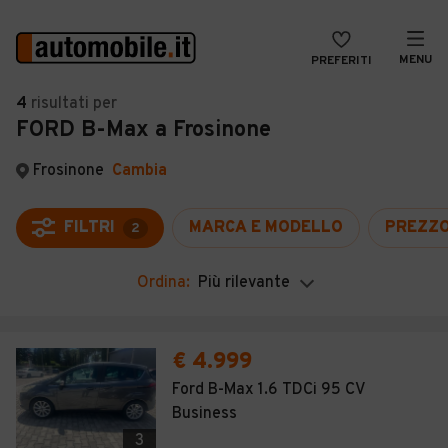
MENU
PREFERITI
CERCA
4
risultati
per
FORD B-Max a Frosinone
VENDI
Auto
MAGAZINE
Auto usate
Frosinone
Cambia
ACCEDI
Auto Km 0
FILTRI
MARCA E MODELLO
PREZZ
2
Auto Nuove
Ordina:
Più rilevante
Noleggio a lungo termine
Auto d'epoca
€ 4.999
Moto
Ford B-Max 1.6 TDCi 95 CV
Business
Camper
3