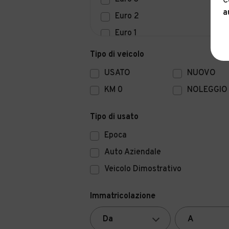
C
a
Euro 2
Euro 1
Euro 0
Tipo di veicolo
USATO
NUOVO
KM 0
NOLEGGIO
Tipo di usato
Epoca
Auto Aziendale
Veicolo Dimostrativo
Immatricolazione