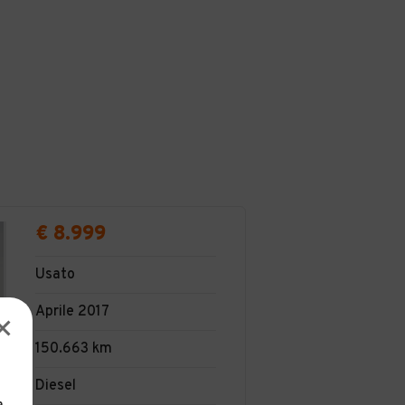
€ 8.999
Usato
Aprile 2017
150.663 km
Diesel