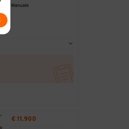
a
Manuale
E
€ 11.900