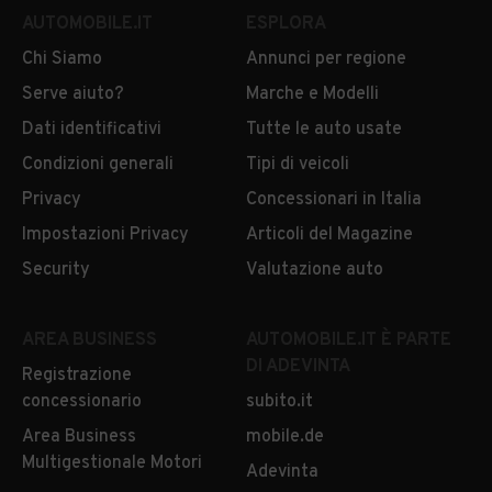
AUTOMOBILE.IT
ESPLORA
Chi Siamo
Annunci per regione
Serve aiuto?
Marche e Modelli
Dati identificativi
Tutte le auto usate
Condizioni generali
Tipi di veicoli
Privacy
Concessionari in Italia
Impostazioni Privacy
Articoli del Magazine
Security
Valutazione auto
AREA BUSINESS
AUTOMOBILE.IT È PARTE
DI ADEVINTA
Registrazione
concessionario
subito.it
Area Business
mobile.de
Multigestionale Motori
Adevinta