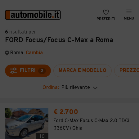
MENU
PREFERITI
CERCA
6
risultati
per
FORD Focus/Focus C-Max a Roma
VENDI
Auto
MAGAZINE
Auto usate
Roma
Cambia
ACCEDI
Auto Km 0
FILTRI
MARCA E MODELLO
PREZZ
2
Auto Nuove
Ordina:
Più rilevante
Noleggio a lungo termine
Auto d'epoca
€ 2.700
Moto
Ford C-Max Focus C-Max 2.0 TDCi
(136CV) Ghia
Camper
10