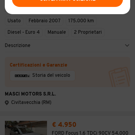
5p.
9
Usato
Febbraio 2007
175.000 km
Diesel - Euro 4
Manuale
2 Proprietari
Descrizione
Certificazioni e Garanzie
Storia del veicolo
MASCI MOTORS S.R.L.
Civitavecchia (RM)
€ 4.950
FORD Focus 1.6 TDCi 90CV 54.000