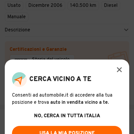
Usato
Dicembre 2006
140.500 km
Diesel
Manuale
Descrizione
Certificazioni e Garanzie
Storia del veicolo
FORMULAUTO
CERCA VICINO A TE
4,8
(
425
)
Consenti ad automobile.it di accedere alla tua
Fonte Nuova (RM)
posizione e trova
auto in vendita vicino a te
.
NO, CERCA IN TUTTA ITALIA
€ 2.999
Ford Focus C-Max 1.6 TDCi (90CV)
USA LA MIA POSIZIONE