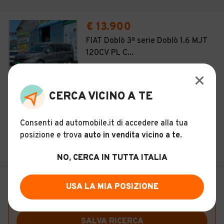
€ 13.900
FIAT Doblò 3ª serie Doblò 1.6 MJT
120CV PL C...
18
Usato
2019
81.000 km
Altro
Automatico
CERCA VICINO A TE
Descrizione
Consenti ad automobile.it di accedere alla tua
CarAmica - AMICA SRL
posizione e trova
auto in vendita vicino a te
.
Italia
NO, CERCA IN TUTTA ITALIA
USA LA MIA POSIZIONE
Vuoi essere avvisato appena saranno disponibili
annunci con queste caratteristiche?
SALVA RICERCA