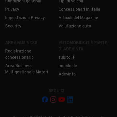
Condizioni generali
Tipi di veicoli
Privacy
Concessionari in Italia
Impostazioni Privacy
Articoli del Magazine
Security
Valutazione auto
AREA BUSINESS
AUTOMOBILE.IT È PARTE
DI ADEVINTA
Registrazione
concessionario
subito.it
Area Business
mobile.de
Multigestionale Motori
Adevinta
SEGUICI