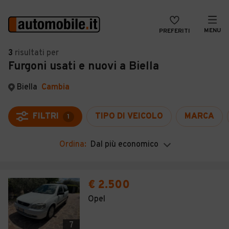
MENU
PREFERITI
CERCA
3
risultati
per
Furgoni usati e nuovi a Biella
VENDI
Auto
MAGAZINE
Auto usate
Biella
Cambia
ACCEDI
Auto Km 0
FILTRI
TIPO DI VEICOLO
MARCA
1
Auto Nuove
Ordina:
Dal più economico
Noleggio a lungo termine
Auto d'epoca
€ 2.500
Moto
Opel
Camper
7