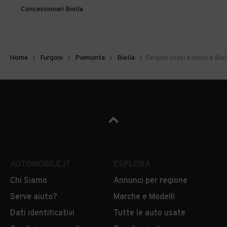
Concessionari Biella
Home
Furgoni
Piemonte
Biella
Furgoni usati e nuovi a Biel
AUTOMOBILE.IT
ESPLORA
Chi Siamo
Annunci per regione
Serve aiuto?
Marche e Modelli
Dati identificativi
Tutte le auto usate