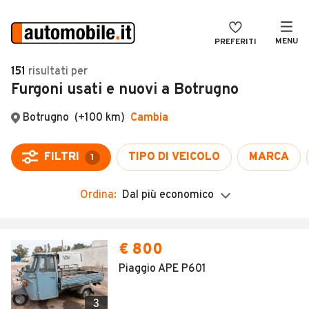
MENU
PREFERITI
CERCA
151
risultati
per
Furgoni usati e nuovi a Botrugno
VENDI
Auto
MAGAZINE
Auto usate
ACCEDI
Auto Km 0
Auto Nuove
Ordina:
Dal più economico
Noleggio a lungo termine
Auto d'epoca
€ 800
Moto
Piaggio APE P601
Camper
3