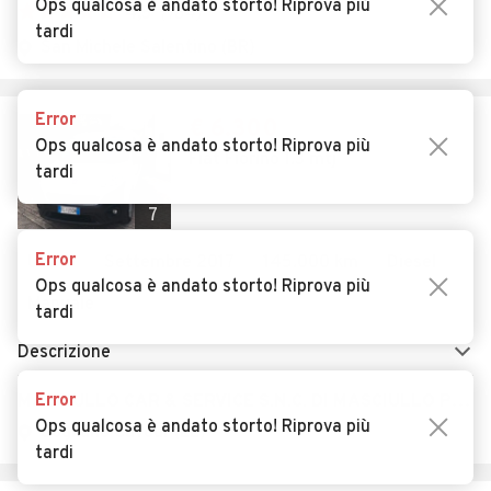
Ops qualcosa è andato storto! Riprova più
4,5
(
164
)
tardi
San Michele Salentino (BR)
Error
€ 6.300
Ops qualcosa è andato storto! Riprova più
Fiat Fiorino 1.3 mtj
tardi
7
Error
Usato
Settembre 2017
145.000 km
Diesel
Ops qualcosa è andato storto! Riprova più
Manuale
tardi
Descrizione
Error
MASCIULLO CAR & SERVICE S.N.C. DI MASCIULLO PIERLU
Ops qualcosa è andato storto! Riprova più
Sogliano Cavour (LE)
tardi