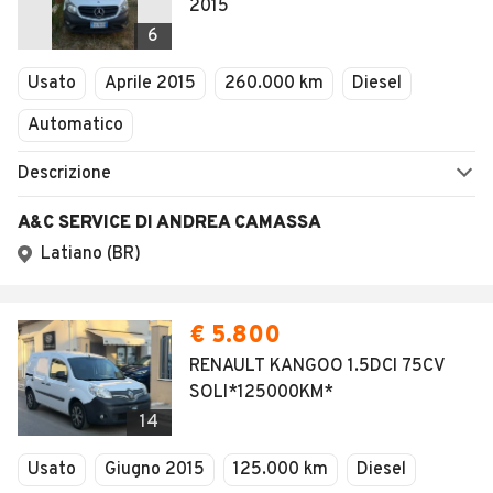
2015
6
Usato
Aprile 2015
260.000 km
Diesel
Automatico
Descrizione
A&C SERVICE DI ANDREA CAMASSA
Latiano (BR)
€ 5.800
RENAULT KANGOO 1.5DCI 75CV
SOLI*125000KM*
14
Usato
Giugno 2015
125.000 km
Diesel