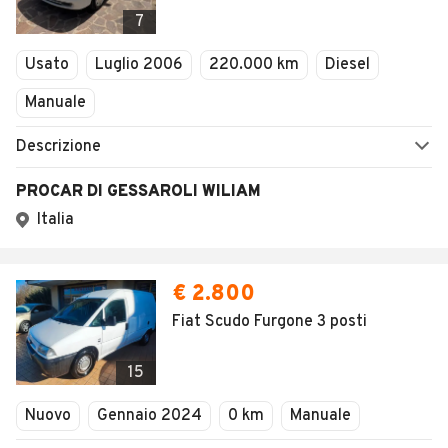
1
/
18
AVANTI