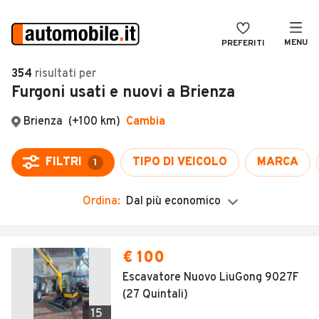
MENU
PREFERITI
CERCA
354
risultati
per
Furgoni usati e nuovi a Brienza
VENDI
Auto
MAGAZINE
Auto usate
Brienza
(+100 km)
Cambia
ACCEDI
Auto Km 0
FILTRI
TIPO DI VEICOLO
MARCA
1
Auto Nuove
Ordina:
Dal più economico
Noleggio a lungo termine
Auto d'epoca
Moto
Camper