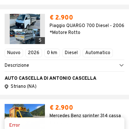
AUTOMOBILE.IT
ESPLORA
Chi Siamo
Annunci per regione
Serve aiuto?
Marche e Modelli
Dati identificativi
Tutte le auto usate
Condizioni generali
Tipi di veicoli
Privacy
Concessionari in Italia
Impostazioni Privacy
Articoli del Magazine
Security
Valutazione auto
AREA BUSINESS
AUTOMOBILE.IT È PARTE
DI ADEVINTA
Registrazione
concessionario
subito.it
Area Business
mobile.de
Multigestionale Motori
Adevinta
Error