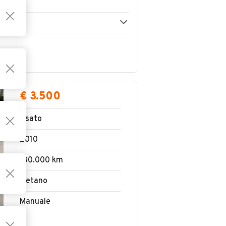
€ 3.500
Usato
2010
180.000 km
Metano
Manuale