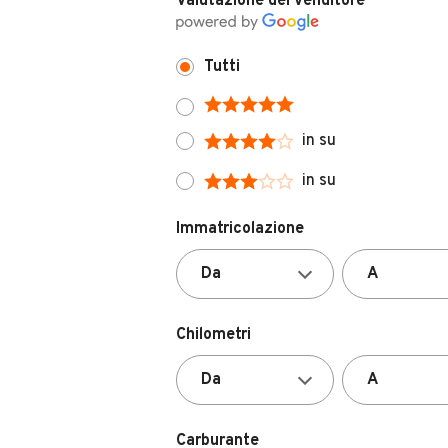
Valutazione del venditore
Tutti
in su
in su
Immatricolazione
Chilometri
Carburante