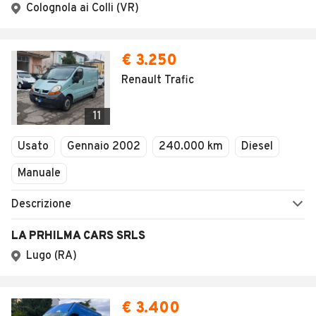
AUTOMOBILE.IT
ESPLORA
Chi Siamo
Annunci per regione
Serve aiuto?
Marche e Modelli
Dati identificativi
Tutte le auto usate
Condizioni generali
Tipi di veicoli
Privacy
Concessionari in Italia
Impostazioni Privacy
Articoli del Magazine
Security
Valutazione auto