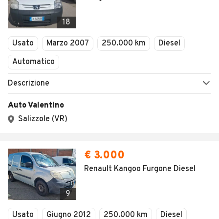
1
/
19
AVANTI