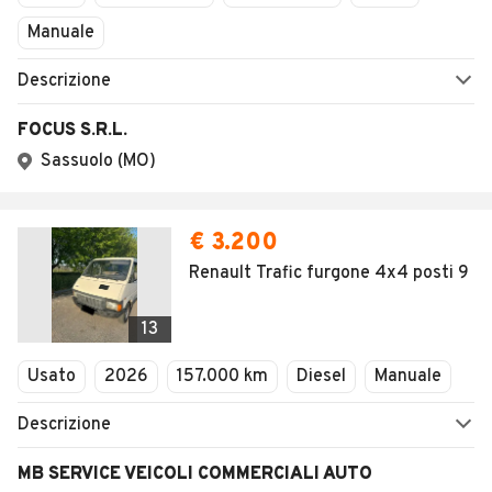
SALVA RICERCA
PER CONCESSIONARI
Concessionari Correggio
Home
Furgoni
Emilia Romagna
Reggio Emilia
Correggio