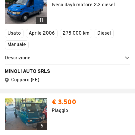
AREA BUSINESS
AUTOMOBILE.IT È PARTE
DI ADEVINTA
Registrazione
concessionario
subito.it
Area Business
mobile.de
Multigestionale Motori
Adevinta
SEGUICI
Copyright © 2023 Marktplaats B.V. Tutti i diritti riservati.
Marktplaats B.V. - P.IVA 803.603.307.B.01