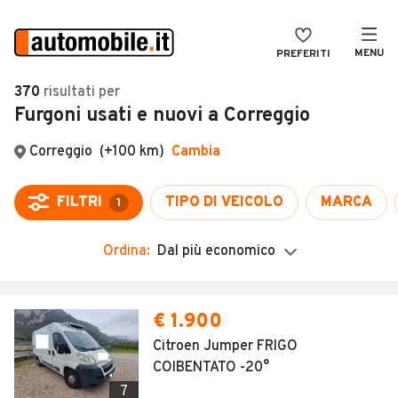
MENU
PREFERITI
CERCA
370
risultati
per
Furgoni usati e nuovi a Correggio
VENDI
Auto
MAGAZINE
Auto usate
Correggio
(+100 km)
Cambia
ACCEDI
Auto Km 0
FILTRI
TIPO DI VEICOLO
MARCA
1
Auto Nuove
Ordina:
Dal più economico
Noleggio a lungo termine
Auto d'epoca
Moto
Camper