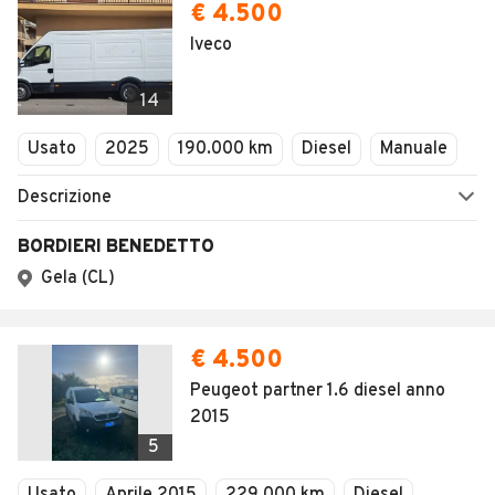
€ 4.500
Iveco
14
Usato
2025
190.000 km
Diesel
Manuale
Descrizione
BORDIERI BENEDETTO
Gela (CL)
€ 4.500
Peugeot partner 1.6 diesel anno
2015
5