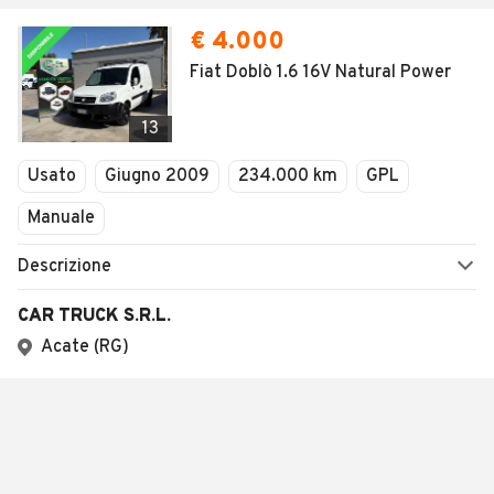
€ 4.000
Fiat Doblò 1.6 16V Natural Power
13
Usato
Giugno 2009
234.000 km
GPL
Manuale
Descrizione
CAR TRUCK S.R.L.
Acate (RG)