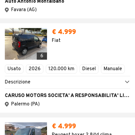
Auto Antonio Montalbano
Favara (AG)
€ 4.999
Fiat
6
Usato
2026
120.000 km
Diesel
Manuale
Descrizione
CARUSO MOTORS SOCIETA' A RESPONSABILITA' LIMITATA SEMPLIFICATA
Palermo (PA)
€ 4.999