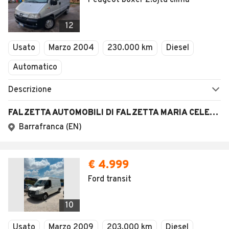
Peugeot boxer 2.8jtd clima
12
Usato
Marzo 2004
230.000 km
Diesel
Automatico
Descrizione
FALZETTA AUTOMOBILI DI FALZETTA MARIA CELESTE
Barrafranca (EN)
€ 4.999
Ford transit
10
Usato
Marzo 2009
203.000 km
Diesel