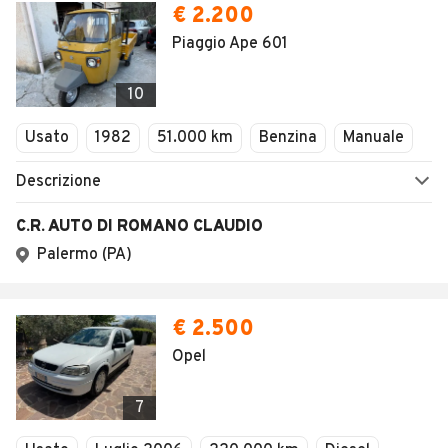
€ 2.200
Piaggio Ape 601
10
Usato
1982
51.000 km
Benzina
Manuale
Descrizione
C.R. AUTO DI ROMANO CLAUDIO
Palermo (PA)
€ 2.500
Opel
7