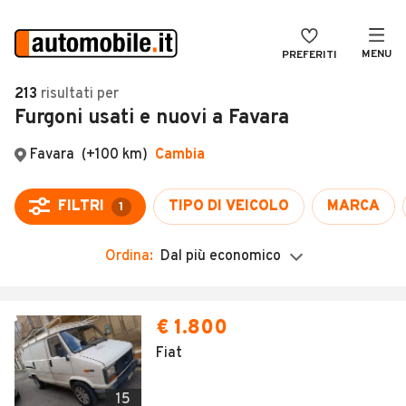
MENU
PREFERITI
CERCA
213
risultati
per
Furgoni usati e nuovi a Favara
VENDI
Auto
MAGAZINE
Auto usate
ACCEDI
Auto Km 0
Auto Nuove
Ordina:
Dal più economico
Noleggio a lungo termine
Auto d'epoca
€ 1.800
Moto
Fiat
Camper
15