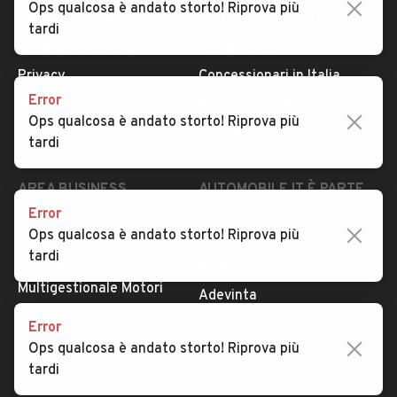
Ops qualcosa è andato storto! Riprova più
Dati identificativi
Tutte le auto usate
tardi
Condizioni generali
Tipi di veicoli
Privacy
Concessionari in Italia
Error
Impostazioni Privacy
Articoli del Magazine
Ops qualcosa è andato storto! Riprova più
Security
Valutazione auto
tardi
AREA BUSINESS
AUTOMOBILE.IT È PARTE
DI ADEVINTA
Error
Registrazione
Ops qualcosa è andato storto! Riprova più
concessionario
subito.it
tardi
Area Business
mobile.de
Multigestionale Motori
Adevinta
Error
Ops qualcosa è andato storto! Riprova più
SEGUICI
tardi