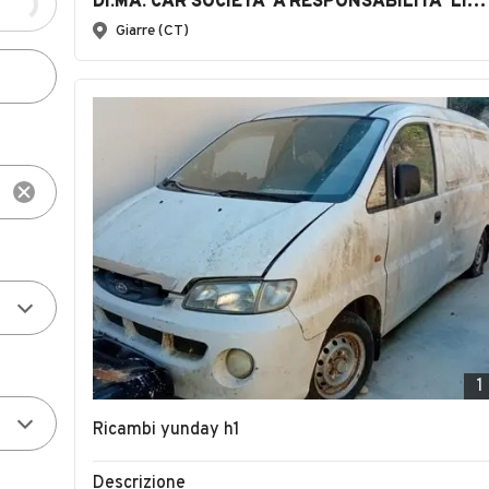
DI.MA. CAR SOCIETA' A RESPONSABILITA' LIMITATA SEMPLIFICATA
Giarre (CT)
1
Ricambi yunday h1
Descrizione