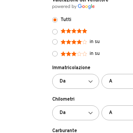
Tutti
in su
in su
Immatricolazione
Chilometri
Carburante