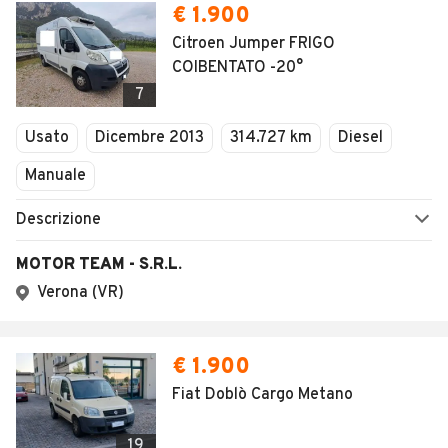
€ 1.900
Citroen Jumper FRIGO
COIBENTATO -20°
7
Usato
Dicembre 2013
314.727 km
Diesel
Manuale
Descrizione
MOTOR TEAM - S.R.L.
Verona (VR)
€ 1.900
Fiat Doblò Cargo Metano
19