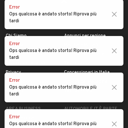
Error
Ops qualcosa è andato storto! Riprova più
tardi
AUTOMOBILE.IT
ESPLORA
Chi Siamo
Annunci per regione
Error
Serve aiuto?
Marche e Modelli
Ops qualcosa è andato storto! Riprova più
Dati identificativi
Tutte le auto usate
tardi
Condizioni generali
Tipi di veicoli
Privacy
Concessionari in Italia
Error
Impostazioni Privacy
Articoli del Magazine
Ops qualcosa è andato storto! Riprova più
Security
Valutazione auto
tardi
AREA BUSINESS
AUTOMOBILE.IT È PARTE
DI ADEVINTA
Error
Registrazione
Ops qualcosa è andato storto! Riprova più
concessionario
subito.it