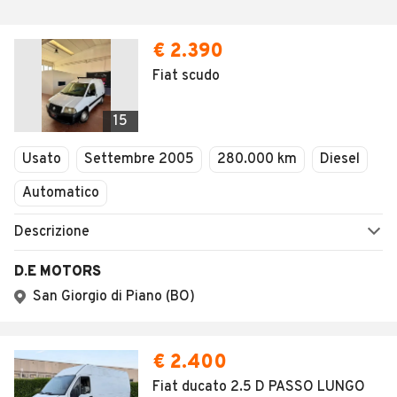
€ 2.390
Fiat scudo
15
Usato
Settembre 2005
280.000 km
Diesel
Automatico
Descrizione
D.E MOTORS
San Giorgio di Piano (BO)
€ 2.400
Fiat ducato 2.5 D PASSO LUNGO