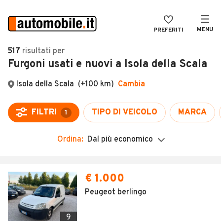
MENU
PREFERITI
CERCA
517
risultati
per
Furgoni usati e nuovi a Isola della Scala
VENDI
Auto
MAGAZINE
Auto usate
Isola della Scala
(+100 km)
Cambia
ACCEDI
Auto Km 0
FILTRI
TIPO DI VEICOLO
MARCA
1
Auto Nuove
Ordina:
Dal più economico
Noleggio a lungo termine
Auto d'epoca
€ 1.000
Moto
Peugeot berlingo
Camper
9