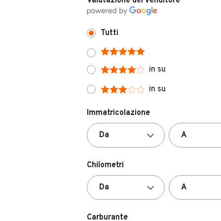
Tutti
in su
in su
Immatricolazione
Chilometri
Carburante