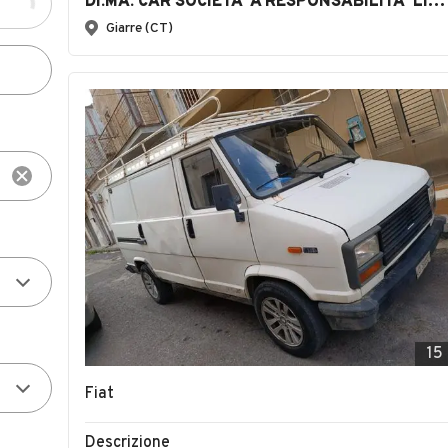
DI.MA. CAR SOCIETA' A RESPONSABILITA' LIMITATA SEMPLIFICATA
Giarre (CT)
15
Fiat
Descrizione