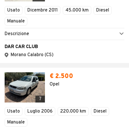
Veicoli Commerciali
Usato
Dicembre 2011
45.000 km
Diesel
Concessionari
Manuale
Descrizione
DAR CAR CLUB
Morano Calabro (CS)
€ 2.500
Opel
7
Usato
Luglio 2006
220.000 km
Diesel
Manuale