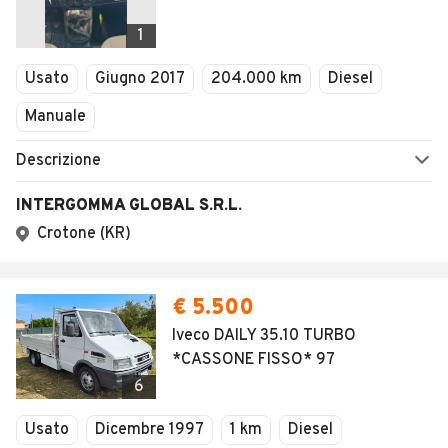
1
Usato
Giugno 2017
204.000 km
Diesel
Manuale
Descrizione
INTERGOMMA GLOBAL S.R.L.
Crotone (KR)
€ 5.500
Iveco DAILY 35.10 TURBO
*CASSONE FISSO* 97
6
Usato
Dicembre 1997
1 km
Diesel