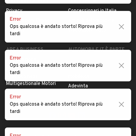
Condizioni generali
Tipi di veicoli
Privacy
Concessionari in Italia
Error
Impostazioni Privacy
Articoli del Magazine
Ops qualcosa è andato storto! Riprova più
Security
Valutazione auto
tardi
AREA BUSINESS
AUTOMOBILE.IT È PARTE
DI ADEVINTA
Error
Registrazione
Ops qualcosa è andato storto! Riprova più
concessionario
subito.it
tardi
Area Business
mobile.de
Multigestionale Motori
Adevinta
Error
Ops qualcosa è andato storto! Riprova più
SEGUICI
tardi