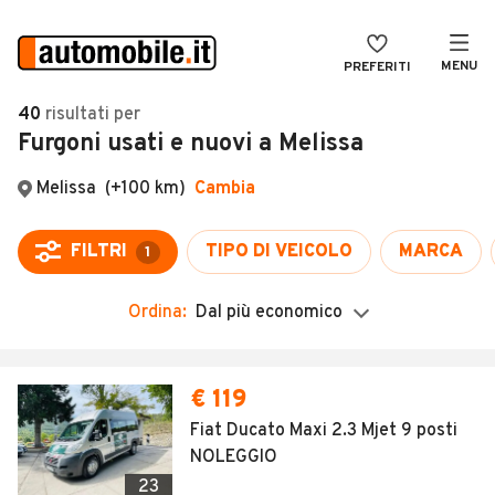
MENU
PREFERITI
CERCA
40
risultati
per
Furgoni usati e nuovi a Melissa
VENDI
Auto
MAGAZINE
Auto usate
ACCEDI
Auto Km 0
Auto Nuove
Ordina:
Dal più economico
Noleggio a lungo termine
Auto d'epoca
€ 119
Moto
Fiat Ducato Maxi 2.3 Mjet 9 posti
NOLEGGIO
Camper
23