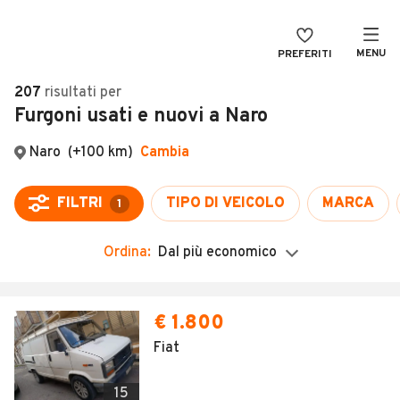
MENU
PREFERITI
CERCA
207
risultati
per
Furgoni usati e nuovi a Naro
VENDI
Auto
MAGAZINE
Auto usate
Naro
(+100 km)
Cambia
ACCEDI
Auto Km 0
FILTRI
TIPO DI VEICOLO
MARCA
1
Auto Nuove
Ordina:
Dal più economico
Noleggio a lungo termine
Auto d'epoca
Moto
Camper