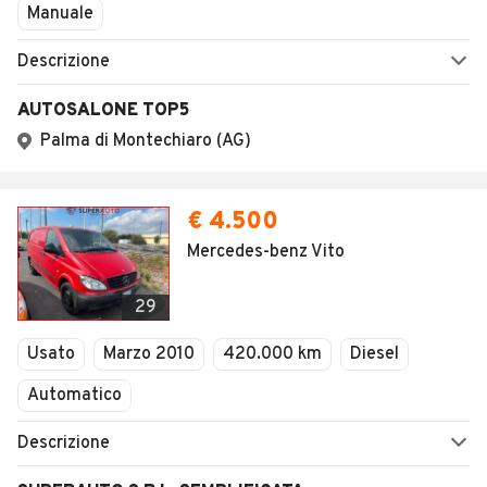
1
/
11
AVANTI