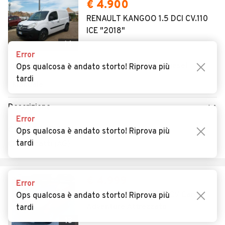
Error
Ops qualcosa è andato storto! Riprova più
tardi
AUTOMOBILE.IT
ESPLORA
Chi Siamo
Annunci per regione
Error
Serve aiuto?
Marche e Modelli
Ops qualcosa è andato storto! Riprova più
Dati identificativi
Tutte le auto usate
tardi
Condizioni generali
Tipi di veicoli
Privacy
Concessionari in Italia
Error
Impostazioni Privacy
Articoli del Magazine
Ops qualcosa è andato storto! Riprova più
Security
Valutazione auto
tardi