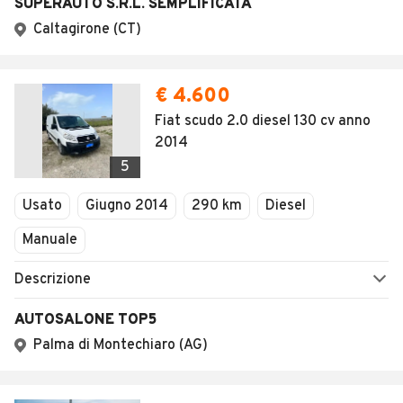
SALVA RICERCA
PER CONCESSIONARI
Concessionari Naro
Home
Furgoni
Sicilia
Agrigento
Naro
Furgoni usati e n