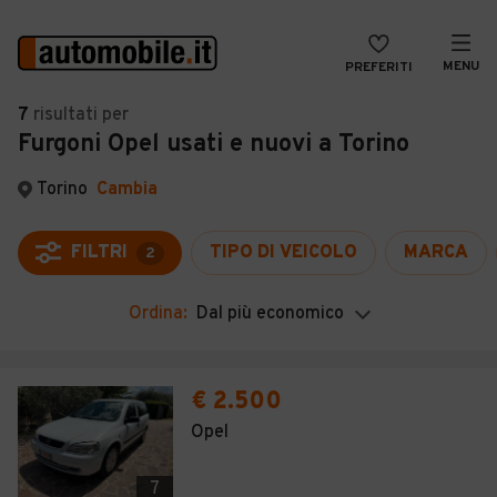
MENU
PREFERITI
CERCA
7
risultati
per
Furgoni Opel usati e nuovi a Torino
VENDI
Auto
MAGAZINE
Auto usate
Torino
Cambia
ACCEDI
Auto Km 0
FILTRI
TIPO DI VEICOLO
MARCA
2
Auto Nuove
Ordina:
Dal più economico
Noleggio a lungo termine
Auto d'epoca
€ 2.500
Moto
Opel
Camper
7