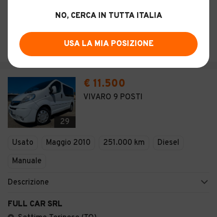
Descrizione
NO, CERCA IN TUTTA ITALIA
EFFEDUE MOTORS
USA LA MIA POSIZIONE
Torino (TO)
€ 11.500
VIVARO 9 POSTI
29
Usato
Maggio 2010
251.000 km
Diesel
Manuale
Descrizione
FULL CAR SRL