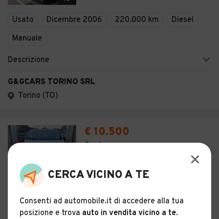
Usato
Dicembre 2006
220.000 km
Diesel
Manuale
Descrizione
G&GCARS TORINO SRL
Torino (TO)
€ 10.500
Opel
6
CERCA VICINO A TE
Usato
Marzo 2016
130.000 km
Diesel
Consenti ad automobile.it di accedere alla tua
Automatico
posizione e trova
auto in vendita vicino a te
.