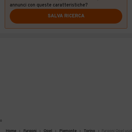
annunci con queste caratteristiche?
SALVA RICERCA
0
Home
Furgoni
Opel
Piemonte
Torino
Furgoni Opel usat