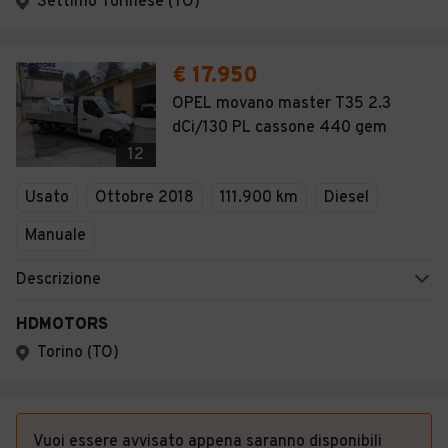
Settimo Torinese (TO)
€ 17.950
OPEL movano master T35 2.3
dCi/130 PL cassone 440 gem
12
Usato
Ottobre 2018
111.900 km
Diesel
Manuale
Descrizione
HDMOTORS
Torino (TO)
Vuoi essere avvisato appena saranno disponibili