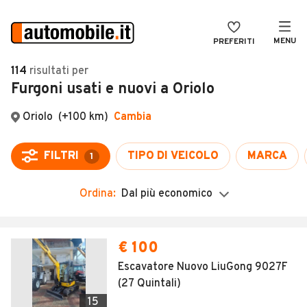
MENU
PREFERITI
CERCA
114
risultati
per
Furgoni usati e nuovi a Oriolo
VENDI
Auto
MAGAZINE
Auto usate
ACCEDI
Auto Km 0
Auto Nuove
Ordina:
Dal più economico
Noleggio a lungo termine
Auto d'epoca
€ 100
Moto
Escavatore Nuovo LiuGong 9027F
(27 Quintali)
Camper
15