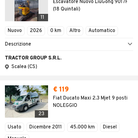
Escavatore Nuovo LiuGong 9017F
(18 Quintali)
11
Nuovo
2026
0 km
Altro
Automatico
Descrizione
TRACTOR GROUP S.R.L.
Scalea (CS)
€ 119
Fiat Ducato Maxi 2.3 Mjet 9 posti
NOLEGGIO
23
Usato
Dicembre 2011
45.000 km
Diesel